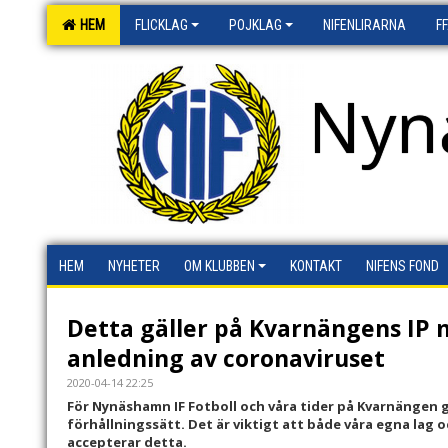
HEM
FLICKLAG
POJKLAG
NIFENLIRARNA
F
Nyn
HEM
NYHETER
OM KLUBBEN
KONTAKT
NIFENS FOND
Detta gäller på Kvarnängens IP
anledning av coronaviruset
2020-04-14 22:25
För Nynäshamn IF Fotboll och våra tider på Kvarnängen gä
förhållningssätt. Det är viktigt att både våra egna lag 
accepterar detta.