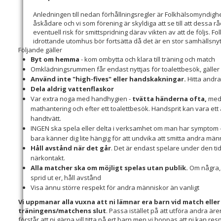
Anledningen till nedan förhållningsregler är Folkhälsomyndigh
åskådare och vi som förening är skyldiga att se till att dessa råd
eventuell risk för smittspridning därav vikten av att de följs. F
idrottande utomhus bör fortsätta då det är en stor samhällsnytt
Följande gäller
Byt om hemma
- kom ombytta och klara till träning och match
Omklädningsrummen får endast nyttjas för toalettbesök, gäller
Använd inte "high-fives" eller handskakningar.
Hitta andra
Dela aldrig vattenflaskor
Var extra noga med handhygien -
t
vätta händerna ofta,
med 
mathantering och efter ett toalettbesök. Handsprit kan vara ett al
handtvätt.
INGEN ska spela eller delta i verksamhet om man har symptom -
bara känner dig lite hängig för att undvika att smitta andra män
Håll avstånd när det går
. Det är endast spelare under den t
närkontakt.
Alla matcher ska om möjligt spelas utan publik.
Om några, f
sprid ut er, håll avstånd
Visa ännu större respekt för andra människor än vanligt
Vi uppmanar alla vuxna att ni lämnar era barn vid match elle
träningens/matchens slut
. Passa istället på att utföra andra är
förstår att ni gärna vill titta på ert barn men vi hoppas att ni kan 