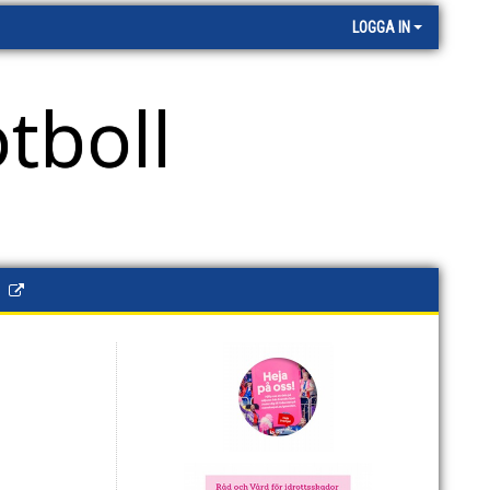
LOGGA IN
tboll
P