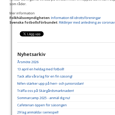
som råder.
Mer information
Folkhälsomyndigheten
:
Information till idrottsföreningar
Svenska fotbollsförbundet
:
Riktlinjer med anledning av coronav
Nyhetsarkiv
Årsmöte 2026
13 april en heldag med fotboll!
Tack alla våra lag för en fin säsong!
Nifen stärker upp på herr- och juniorsidan!
Träffa oss på Skärgårdsmarknaden!
Sommarcamp 2025 - anmäl dig nu!
Cafeterian öppen för säsongen
29 lag anmälda i seriespel!