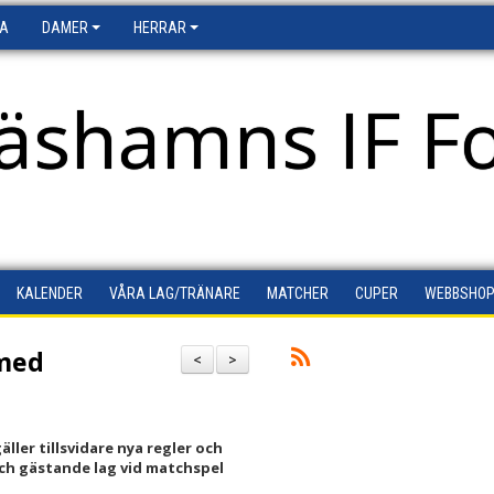
FA
DAMER
HERRAR
äshamns IF Fo
KALENDER
VÅRA LAG/TRÄNARE
MATCHER
CUPER
WEBBSHO
 med
<
>
ller tillsvidare nya regler och
och gästande lag vid matchspel