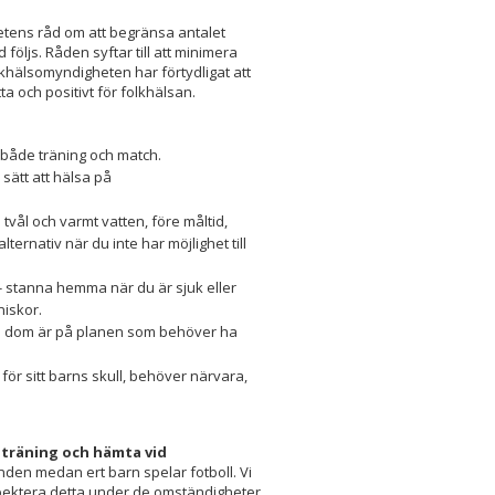
etens råd om att begränsa antalet
 följs. Råden syftar till att minimera
olkhälsomyndigheten har förtydligat att
a och positivt för folkhälsan.
 både träning och match.
 sätt att hälsa på
tvål och varmt vatten, före måltid,
ternativ när du inte har möjlighet till
 stanna hemma när du är sjuk eller
niskor.
id dom är på planen som behöver ha
ör sitt barns skull, behöver närvara,
r träning och hämta vid
enden medan ert barn spelar fotboll. Vi
respektera detta under de omständigheter