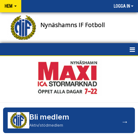
HEM
LOGGA IN
Nynäshamns IF Fotboll
HEM
NYHETER
OM KLUBBEN
KONTAKT
Bli medlem
NIFENS FOND
→
Aktiv/stödmedlem
KALENDER