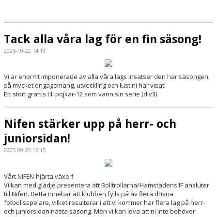
Tack alla våra lag för en fin säsong!
2025-10-22 14:19
Vi är enormt imponerade av alla våra lags insatser den här säsongen,
så mycket engagemang, utveckling och lust ni har visat!
Ett stort grattis till pojkar-12 som vann sin serie (div3)
Nifen stärker upp på herr- och
juniorsidan!
2025-09-23 16:15
Vårt NIFEN-hjärta växer!
Vi kan med glädje presentera att Bolltrollarna/Hamstadens IF ansluter
till Nifen. Detta innebär att klubben fylls på av flera drivna
fotbollsspelare, vilket resulterar i att vi kommer har flera lag på herr-
och juniorsidan nästa säsong. Men vi kan lova att ni inte behöver