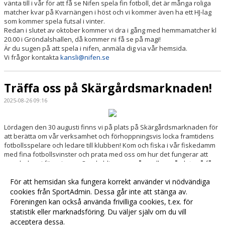
vänta till i vår för att få se Nifen spela fin fotboll, det är många roliga
matcher kvar på Kvarnängen i höst och vi kommer även ha ett HJ-lag
som kommer spela futsal i vinter.
Redan i slutet av oktober kommer vi dra i gång med hemmamatcher kl
20.00 i Gröndalshallen, då kommer ni få se på magi!
Är du sugen på att spela i nifen, anmäla dig via vår hemsida.
Vi frågor kontakta
kansli@nifen.se
Träffa oss på Skärgårdsmarknaden!
2025-08-26 09:16
Lördagen den 30 augusti finns vi på plats på Skärgårdsmarknaden för
att berätta om vår verksamhet och förhoppningsvis locka framtidens
fotbollsspelare och ledare till klubben! Kom och fiska i vår fiskedamm
med fina fotbollsvinster och prata med oss om hur det fungerar att
vara ledare i föreningen. Om du blir prova-på-medlem på plats så får
du en vattenflaska så du är redo för kommande träningar!
För att hemsidan ska fungera korrekt använder vi nödvändiga
Vi ses i hamnen!
cookies från SportAdmin. Dessa går inte att stänga av.
Föreningen kan också använda frivilliga cookies, t.ex. för
Fler nyheter >>
statistik eller marknadsföring. Du väljer själv om du vill
acceptera dessa.