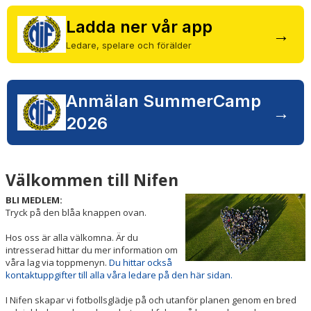
VÅRA LAG/TRÄNARE
Ladda ner vår app
→
MATCHER
Ledare, spelare och förälder
CUPER
Anmälan SummerCamp
WEBBSHOP
→
2026
Välkommen till Nifen
BLI MEDLEM:
Tryck på den blåa knappen ovan.
Hos oss är alla välkomna. Är du
intresserad hittar du mer information om
våra lag via toppmenyn.
Du hittar också
kontaktuppgifter till alla våra ledare på den här sidan.
I Nifen skapar vi fotbollsglädje på och utanför planen genom en bred