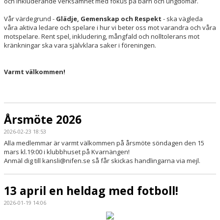
och inkluderande verksamhet med fokus på barn och ungdomar.
Vår värdegrund -
Glädje, Gemenskap och Respekt
- ska vägleda
våra aktiva ledare och spelare i hur vi beter oss mot varandra och våra
motspelare. Rent spel, inkludering, mångfald och nolltolerans mot
kränkningar ska vara självklara saker i föreningen.
Varmt välkommen!
Årsmöte 2026
2026-02-23 18:53
Alla medlemmar är varmt välkommen på årsmöte söndagen den 15
mars kl.19:00 i klubbhuset på Kvarnängen!
Anmäl dig till kansli@nifen.se så får skickas handlingarna via mejl.
13 april en heldag med fotboll!
2026-01-19 14:06