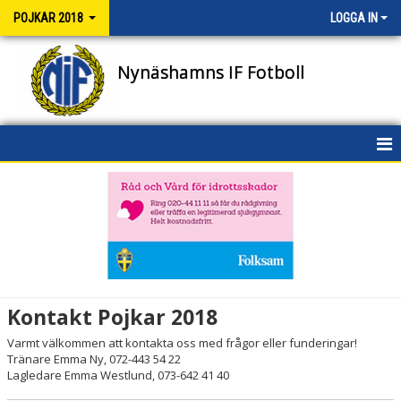
POJKAR 2018
LOGGA IN
Nynäshamns IF Fotboll
HEM
NYHETER
KALENDER
MATCHER
Kontakt Pojkar 2018
TRUPPEN
Varmt välkommen att kontakta oss med frågor eller funderingar!
Tränare Emma Ny, 072-443 54 22
BILDGALLERI
Lagledare Emma Westlund, 073-642 41 40