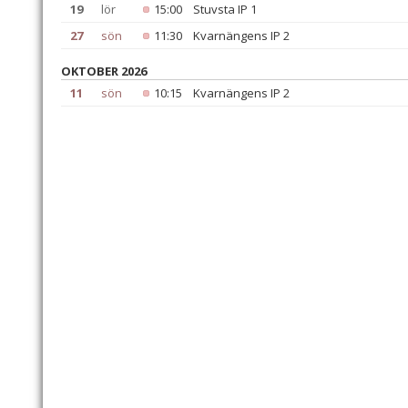
19
lör
15:00
Stuvsta IP 1
27
sön
11:30
Kvarnängens IP 2
OKTOBER 2026
11
sön
10:15
Kvarnängens IP 2