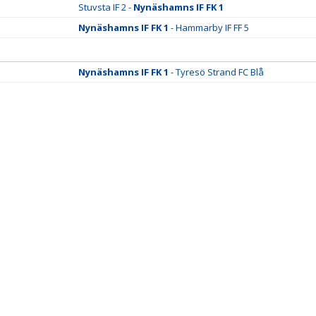
Stuvsta IF 2 -
Nynäshamns IF FK 1
Nynäshamns IF FK 1
- Hammarby IF FF 5
Nynäshamns IF FK 1
- Tyresö Strand FC Blå