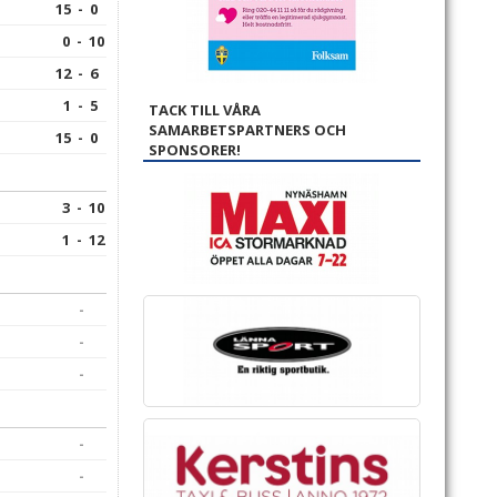
15 - 0
0 - 10
12 - 6
1 - 5
TACK TILL VÅRA
SAMARBETSPARTNERS OCH
15 - 0
SPONSORER!
3 - 10
1 - 12
-
-
-
-
-