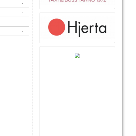
-
-
-