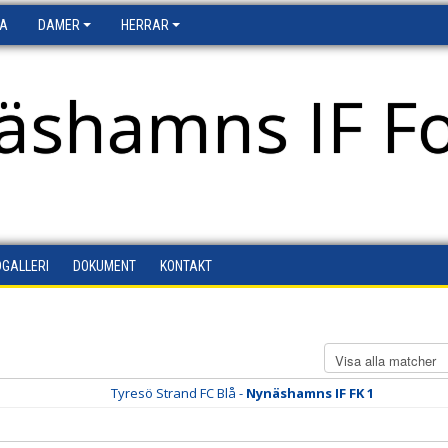
FA
DAMER
HERRAR
äshamns IF Fo
DGALLERI
DOKUMENT
KONTAKT
Tyresö Strand FC Blå -
Nynäshamns IF FK 1