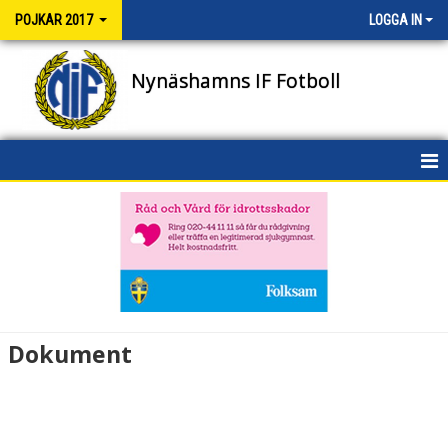
POJKAR 2017
LOGGA IN
Nynäshamns IF Fotboll
HEM
NYHETER
KALENDER
MATCHER
Dokument
TRUPPEN
BILDGALLERI