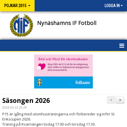
POJKAR 2015
LOGGA IN
Nynäshamns IF Fotboll
HEM
NYHETER
KALENDER
MATCHER
Säsongen 2026
<
>
TRUPPEN
2026-03-22 20:29
P15 är igång med utomhusträningarna och förbereder sig inför St
BILDGALLERI
Erikscupen 2026.
Träning på Kvarnängen tisdag 17.00 och torsdag 17.30.