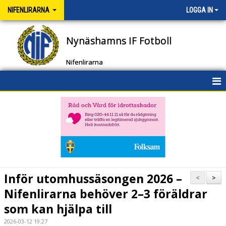
NIFENLIRARNA
LOGGA IN
Nynäshamns IF Fotboll
Nifenlirarna
HEM
NYHETER
KALENDER
MATCHER
Inför utomhussäsongen 2026 –
<
>
TRUPPEN
Nifenlirarna behöver 2–3 föräldrar
som kan hjälpa till
BILDGALLERI
2026-03-12 19:27