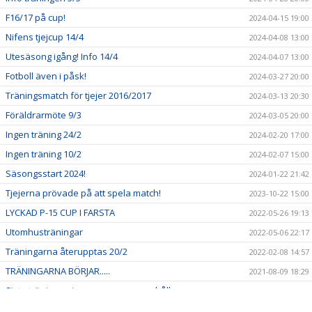
F16/17 på cup!
2024-04-15 19:00
Nifens tjejcup 14/4
2024-04-08 13:00
Utesäsong igång! Info 14/4
2024-04-07 13:00
Fotboll även i påsk!
2024-03-27 20:00
Träningsmatch för tjejer 2016/2017
2024-03-13 20:30
Föräldrarmöte 9/3
2024-03-05 20:00
Ingen träning 24/2
2024-02-20 17:00
Ingen träning 10/2
2024-02-07 15:00
Säsongsstart 2024!
2024-01-22 21:42
Tjejerna prövade på att spela match!
2023-10-22 15:00
LYCKAD P-15 CUP I FARSTA
2022-05-26 19:13
Utomhusträningar
2022-05-06 22:17
Träningarna återupptas 20/2
2022-02-08 14:57
TRÄNINGARNA BÖRJAR.....
2021-08-09 18:29
Sista träningen innan sommaruppehåll
2021-06-22 09:33
INOMHUSTRÄNINGAR BÖRJAR 6/12
2020-11-30 14:36