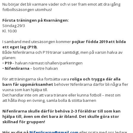
DOKUMENT
Nu börjar det bli varmare väder och vi ser fram emot att dra igång
fotbollssäsongen utomhus!
KONTAKT
Första träningen på Kvarnängen:
Söndag 29/3
Kl. 10.00
I samband med utesäsongen kommer
pojkar födda 2019 att bilda
ett eget lag (P19).
Både Nifenlirarna och P19 tränar samtidigt, men på varsin halva av
planen:
•
P19
– halvan närmast ishallen/parkeringen
•
Nifenlirarna
– bortre halvan
För att träningarna ska fortsätta vara
roliga och trygga där alla
barn får uppmärksamhet
behöver Nifenlirarna därför bli några fler
vuxna som kan hjälpa till.
Det handlar inte om att vara tränare eller kunna fotboll – mest om
att hålla ihop en övning, samla bolla & stötta barnen
Nifenlirarna skulle därför behöva 2–3 föräldrar till som kan
hjälpa till, även om det bara är ibland. Det skulle göra stor
skillnad för gruppen!
Hör av dig på
Nifenlirarna@gmail.com
eller prata med oss ledare