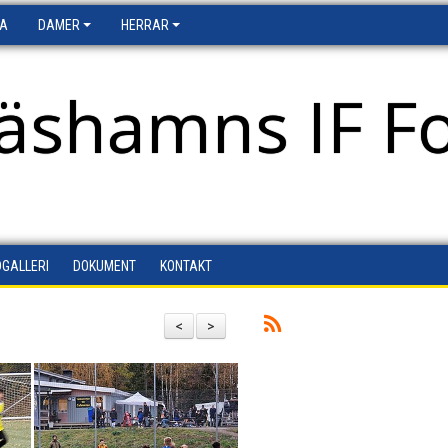
FA
DAMER
HERRAR
äshamns IF Fo
DGALLERI
DOKUMENT
KONTAKT
<
>