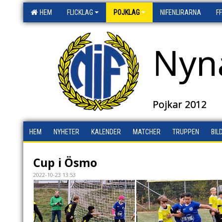
HEM
FLICKLAG
POJKLAG
NIFENLIRARNA
F
Nyn
Pojkar 2012
HEM
NYHETER
KALENDER
MATCHER
TRUPPEN
BIL
Cup i Ösmo
2022-10-23 13:53