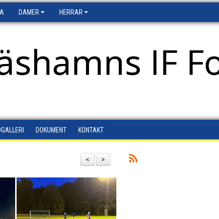
FA
DAMER
HERRAR
äshamns IF Fo
DGALLERI
DOKUMENT
KONTAKT
<
>