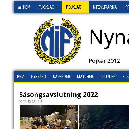
HEM
FLICKLAG
POJKLAG
NIFENLIRARNA
F
Nyn
Pojkar 2012
HEM
NYHETER
KALENDER
MATCHER
TRUPPEN
BIL
Säsongsavslutning 2022
2022-10-03 19:31