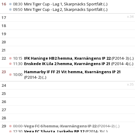
16
08:30
Mini Tiger Cup - Lag 1, Skarpnäcks Sportfält
(..)
09:50
Mini Tiger Cup - Lag 2, Skarpnäcks Sportfält
(..)
v.34
17
18
19
20
21
22
10:15
IFK Haninge HB2 hemma, Kvarnängens IP 22
(P2014- 3)
(..)
11:30
Enskede IK Lila 2 hemma, Kvarnängens IP 21
(P2014- 4)
(..)
23
Hammarby IF FF 21 Vit hemma, Kvarnängens IP 21
10:00
(P2014- 2)
(..)
v.35
24
25
26
27
28
29
00:00
Vega FC 6 hemma, Kvarnängens IP 22
(P2014- 2)
(..)
12:30
Vega FC 3 borta, Lyckeby BP 12
(P2014- 3)
(..)