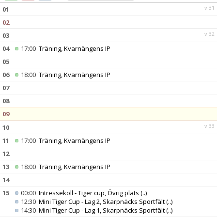
DOKUMENT
v.31
01
02
KONTAKT
v.32
03
04
17:00
Träning, Kvarnängens IP
05
06
18:00
Träning, Kvarnängens IP
07
08
09
v.33
10
11
17:00
Träning, Kvarnängens IP
12
13
18:00
Träning, Kvarnängens IP
14
15
00:00
Intressekoll - Tiger cup, Övrig plats
(..)
12:30
Mini Tiger Cup - Lag 2, Skarpnäcks Sportfält
(..)
14:30
Mini Tiger Cup - Lag 1, Skarpnäcks Sportfält
(..)