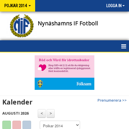
POJKAR 2014
LOGGA IN
Nynäshamns IF Fotboll
HEM
NYHETER
KALENDER
MATCHER
Kalender
Prenumerera >>
TRUPPEN
AUGUSTI 2026
BILDGALLERI