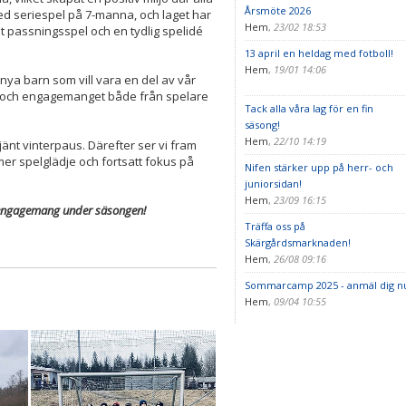
Årsmöte 2026
med seriespel på 7-manna, och laget har
Hem
,
23/02 18:53
int passningsspel och en tydlig spelidé
13 april en heldag med fotboll!
Hem
,
19/01 14:06
nya barn som vill vara en del av vår
et och engagemanget både från spelare
Tack alla våra lag för en fin
säsong!
Hem
,
22/10 14:19
rtjänt vinterpaus. Därefter ser vi fram
mer spelglädje och fortsatt fokus på
Nifen stärker upp på herr- och
juniorsidan!
Hem
,
23/09 16:15
iska engagemang under säsongen!
Träffa oss på
Skärgårdsmarknaden!
Hem
,
26/08 09:16
Sommarcamp 2025 - anmäl dig n
Hem
,
09/04 10:55