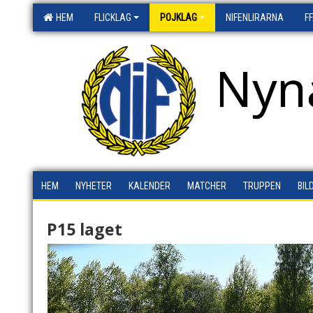
HEM
FLICKLAG
POJKLAG
NIFENLIRARNA
F
Nyn
HEM
NYHETER
KALENDER
MATCHER
TRUPPEN
BIL
P15 laget