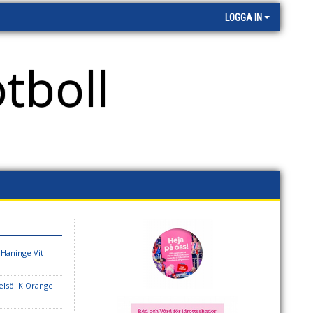
LOGGA IN
tboll
 Haninge Vit
elsö IK Orange