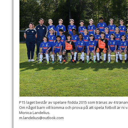
P15 laget består av spelare födda 2015 som tränas av 4 tränar
Om något barn vill komma och prova på att spela fotboll är ni 
Monica Landelius.
m.landelius@outlook.com