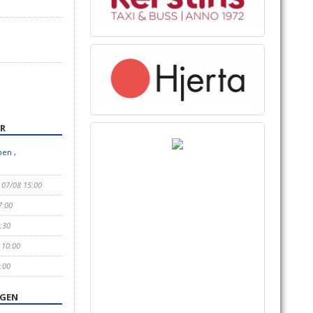
R
en ,
, 07/08 15:00
7:00
:30
 10:00
:00
NGEN