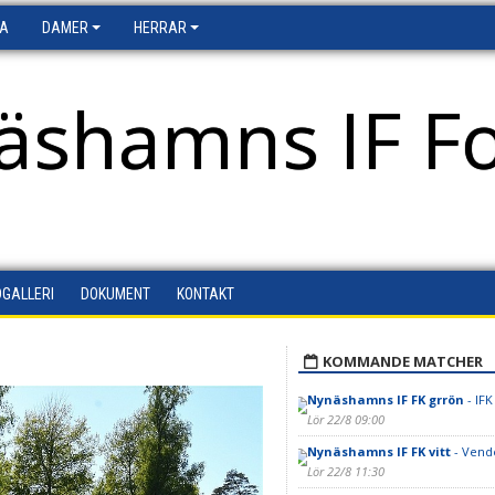
FA
DAMER
HERRAR
äshamns IF Fo
DGALLERI
DOKUMENT
KONTAKT
KOMMANDE MATCHER
Nynäshamns IF FK grrön
- IFK
Lör 22/8 09:00
Nynäshamns IF FK vitt
- Vend
Lör 22/8 11:30