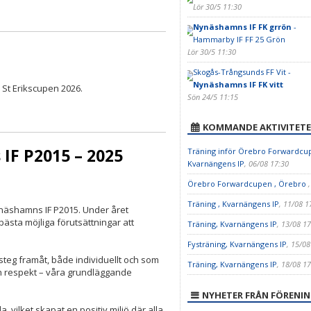
Lör 30/5 11:30
Nynäshamns IF FK grrön
-
Hammarby IF FF 25 Grön
Lör 30/5 11:30
Skogås-Trångsunds FF Vit -
Nynäshamns IF FK vitt
 St Erikscupen 2026.
Sön 24/5 11:15
KOMMANDE AKTIVITETE
F P2015 – 2025
Träning inför Örebro Forwardcup
Kvarnängens IP
, 06/08 17:30
Örebro Forwardcupen , Örebro
Träning , Kvarnängens IP
, 11/08 1
ynäshamns IF P2015. Under året
 bästa möjliga förutsättningar att
Träning, Kvarnängens IP
, 13/08 17
Fysträning, Kvarnängens IP
, 15/08
a steg framåt, både individuellt och som
Träning, Kvarnängens IP
, 18/08 17
h respekt – våra grundläggande
NYHETER FRÅN FÖRENI
, vilket skapat en positiv miljö där alla