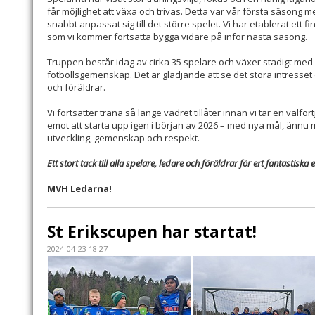
får möjlighet att växa och trivas. Detta var vår första säsong 
snabbt anpassat sig till det större spelet. Vi har etablerat ett f
som vi kommer fortsätta bygga vidare på inför nästa säsong.
Truppen består idag av cirka 35 spelare och växer stadigt med 
fotbollsgemenskap. Det är glädjande att se det stora intress
och föräldrar.
Vi fortsätter träna så länge vädret tillåter innan vi tar en välfö
emot att starta upp igen i början av 2026 – med nya mål, ännu 
utveckling, gemenskap och respekt.
Ett stort tack till alla spelare, ledare och föräldrar för ert fantast
MVH Ledarna!
St Erikscupen har startat!
2024-04-23 18:27