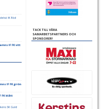
delsö IK Röd
TACK TILL VÅRA
SAMARBETSPARTNERS OCH
SPONSORER!
mns IF FK vitt
ns IF FK grrön
 FK blått
ikens SK Guld