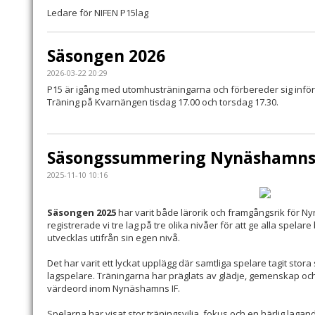
Ledare för NIFEN P15lag
Säsongen 2026
2026-03-22 20:29
P15 är igång med utomhusträningarna och förbereder sig inför
Träning på Kvarnängen tisdag 17.00 och torsdag 17.30.
Säsongssummering Nynäshamns I
2025-11-10 10:16
Säsongen 2025
har varit både lärorik och framgångsrik för N
registrerade vi tre lag på tre olika nivåer för att ge alla spelare
utvecklas utifrån sin egen nivå.
Det har varit ett lyckat upplägg där samtliga spelare tagit stor
lagspelare. Träningarna har präglats av glädje, gemenskap oc
värdeord inom Nynäshamns IF.
Spelarna har visat stor träningsvilja, fokus och en härlig laganda