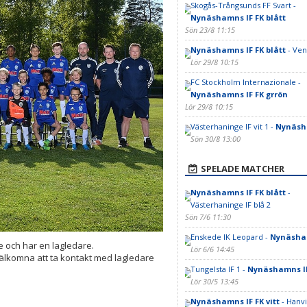
Skogås-Trångsunds FF Svart -
Nynäshamns IF FK blått
Sön 23/8 11:15
Nynäshamns IF FK blått
- Ven
Lör 29/8 10:15
FC Stockholm Internazionale -
Nynäshamns IF FK grrön
Lör 29/8 10:15
Västerhaninge IF vit 1 -
Nynäsha
Sön 30/8 13:00
SPELADE MATCHER
Nynäshamns IF FK blått
-
Västerhaninge IF blå 2
Sön 7/6 11:30
Enskede IK Leopard -
Nynäsham
e och har en lagledare.
Lör 6/6 14:45
välkomna att ta kontakt med lagledare
Tungelsta IF 1 -
Nynäshamns IF
Lör 30/5 13:45
Nynäshamns IF FK vitt
- Hanv