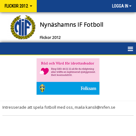
FLICKOR 2012
LOGGA IN
Nynäshamns IF Fotboll
Flickor 2012
HEM
NYHETER
KALENDER
MATCHER
Intresserade att spela fotboll med oss, maila kansli@nifen.se
TRUPPEN
BILDGALLERI