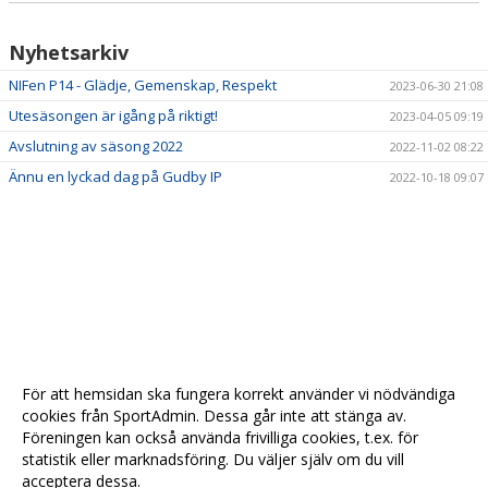
Nyhetsarkiv
NIFen P14 - Glädje, Gemenskap, Respekt
2023-06-30 21:08
Utesäsongen är igång på riktigt!
2023-04-05 09:19
Avslutning av säsong 2022
2022-11-02 08:22
Ännu en lyckad dag på Gudby IP
2022-10-18 09:07
För att hemsidan ska fungera korrekt använder vi nödvändiga
cookies från SportAdmin. Dessa går inte att stänga av.
Föreningen kan också använda frivilliga cookies, t.ex. för
statistik eller marknadsföring. Du väljer själv om du vill
acceptera dessa.