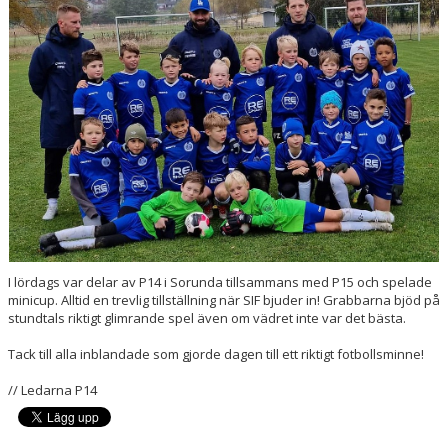
DOKUMENT
KONTAKT
I lördags var delar av P14 i Sorunda tillsammans med P15 och spelade
minicup. Alltid en trevlig tillställning när SIF bjuder in! Grabbarna bjöd på
stundtals riktigt glimrande spel även om vädret inte var det bästa.
Tack till alla inblandade som gjorde dagen till ett riktigt fotbollsminne!
// Ledarna P14