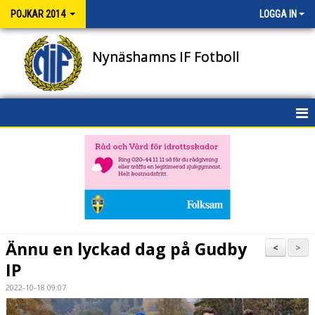
POJKAR 2014
LOGGA IN
Nynäshamns IF Fotboll
HEM
NYHETER
KALENDER
MATCHER
Ännu en lyckad dag på Gudby
<
>
TRUPPEN
IP
2022-10-18 09:07
BILDGALLERI