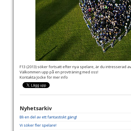
F13 (2013) söker fortsatt efter nya spelare, är du intresserad av
Välkommen upp på en provträning med oss!
Kontakta Jocke för mer info
Nyhetsarkiv
Bli en del av ett fantastiskt gäng!
Vi söker fler spelare!