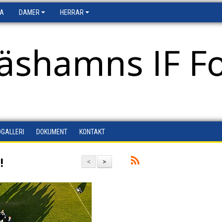
FA
DAMER
HERRAR
äshamns IF Fo
DGALLERI
DOKUMENT
KONTAKT
!
<
>