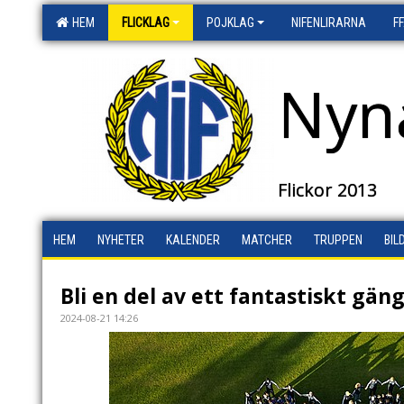
HEM
FLICKLAG
POJKLAG
NIFENLIRARNA
F
Nyn
Flickor 2013
HEM
NYHETER
KALENDER
MATCHER
TRUPPEN
BIL
Bli en del av ett fantastiskt gäng
2024-08-21 14:26