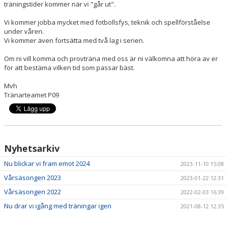
träningstider kommer när vi "går ut".
DOKUMENT
Vi kommer jobba mycket med fotbollsfys, teknik och spellförståelse
KONTAKT
under våren.
Vi kommer även fortsätta med två lag i serien.
Om ni vill komma och provträna med oss är ni välkomna att höra av er
för att bestäma vilken tid som passar bäst.
Mvh
Tränarteamet P09
Nyhetsarkiv
Nu blickar vi fram emot 2024
2023-11-10 15:08
Vårsäsongen 2023
2023-01-22 12:31
Vårsäsongen 2022
2022-02-03 16:39
Nu drar vi igång med träningar igen
2021-08-12 12:35