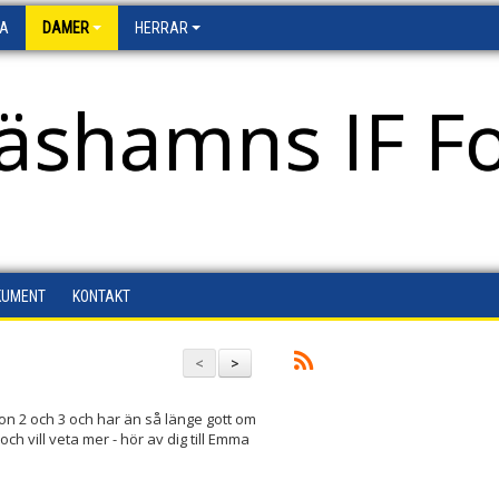
FA
DAMER
HERRAR
äshamns IF Fo
KUMENT
KONTAKT
<
>
ion 2 och 3 och har än så länge gott om
ch vill veta mer - hör av dig till Emma