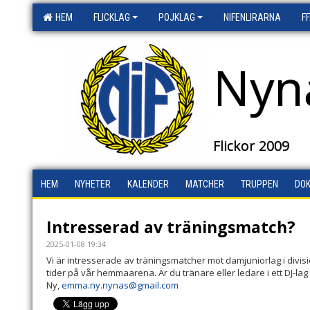
HEM
FLICKLAG
POJKLAG
NIFENLIRARNA
F
Nyn
Flickor 2009
HEM
NYHETER
KALENDER
MATCHER
TRUPPEN
DO
Intresserad av träningsmatch?
2025-01-08 19:34
Vi är intresserade av träningsmatcher mot damjuniorlag i divis
tider på vår hemmaarena. Är du tränare eller ledare i ett DJ-lag o
Ny,
emma.ny.nynas@gmail.com