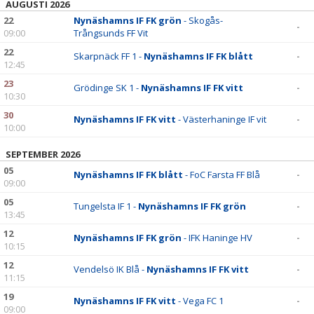
AUGUSTI 2026
22
Nynäshamns IF FK grön
- Skogås-
-
09:00
Trångsunds FF Vit
22
Skarpnäck FF 1 -
Nynäshamns IF FK blått
-
12:45
23
Grödinge SK 1 -
Nynäshamns IF FK vitt
-
10:30
30
Nynäshamns IF FK vitt
- Västerhaninge IF vit
-
10:00
SEPTEMBER 2026
05
Nynäshamns IF FK blått
- FoC Farsta FF Blå
-
09:00
05
Tungelsta IF 1 -
Nynäshamns IF FK grön
-
13:45
12
Nynäshamns IF FK grön
- IFK Haninge HV
-
10:15
12
Vendelsö IK Blå -
Nynäshamns IF FK vitt
-
11:15
19
Nynäshamns IF FK vitt
- Vega FC 1
-
09:00