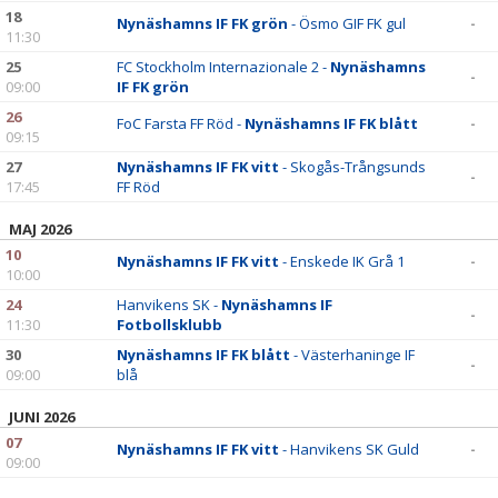
DOKUMENT
18
Nynäshamns IF FK grön
- Ösmo GIF FK gul
-
11:30
KONTAKT
25
FC Stockholm Internazionale 2 -
Nynäshamns
-
09:00
IF FK grön
26
FoC Farsta FF Röd -
Nynäshamns IF FK blått
-
09:15
27
Nynäshamns IF FK vitt
- Skogås-Trångsunds
-
17:45
FF Röd
MAJ 2026
10
Nynäshamns IF FK vitt
- Enskede IK Grå 1
-
10:00
24
Hanvikens SK -
Nynäshamns IF
-
11:30
Fotbollsklubb
30
Nynäshamns IF FK blått
- Västerhaninge IF
-
09:00
blå
JUNI 2026
07
Nynäshamns IF FK vitt
- Hanvikens SK Guld
-
09:00