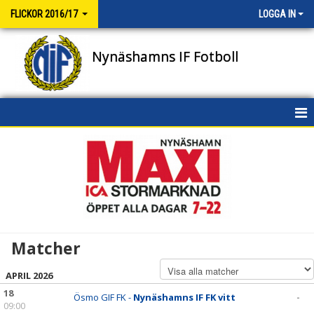
FLICKOR 2016/17
LOGGA IN
Nynäshamns IF Fotboll
HEM
NYHETER
KALENDER
MATCHER
Matcher
TRUPPEN
APRIL 2026
BILDGALLERI
18
Ösmo GIF FK -
Nynäshamns IF FK vitt
-
09:00