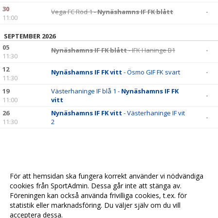
30
Vega FC Röd 1 -
Nynäshamns IF FK blått
-
11:00
SEPTEMBER 2026
05
Nynäshamns IF FK blått
- IFK Haninge B1
-
11:30
12
Nynäshamns IF FK vitt
- Ösmo GIF FK svart
-
11:30
19
Västerhaninge IF blå 1 -
Nynäshamns IF FK
-
11:00
vitt
26
Nynäshamns IF FK vitt
- Västerhaninge IF vit
-
11:30
2
För att hemsidan ska fungera korrekt använder vi nödvändiga
cookies från SportAdmin. Dessa går inte att stänga av.
Föreningen kan också använda frivilliga cookies, t.ex. för
statistik eller marknadsföring. Du väljer själv om du vill
acceptera dessa.