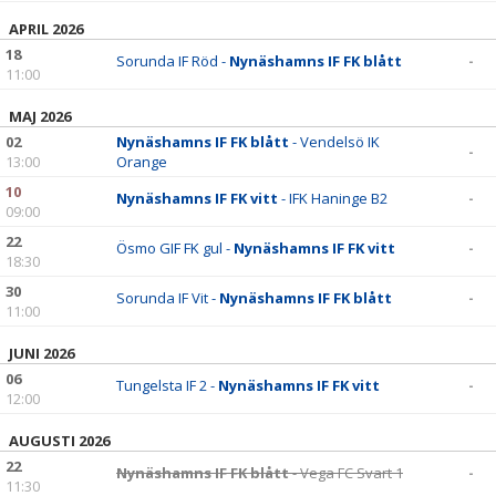
DOKUMENT
APRIL 2026
18
KONTAKT
Sorunda IF Röd -
Nynäshamns IF FK blått
-
11:00
MAJ 2026
02
Nynäshamns IF FK blått
- Vendelsö IK
-
13:00
Orange
10
Nynäshamns IF FK vitt
- IFK Haninge B2
-
09:00
22
Ösmo GIF FK gul -
Nynäshamns IF FK vitt
-
18:30
30
Sorunda IF Vit -
Nynäshamns IF FK blått
-
11:00
JUNI 2026
06
Tungelsta IF 2 -
Nynäshamns IF FK vitt
-
12:00
AUGUSTI 2026
22
Nynäshamns IF FK blått
- Vega FC Svart 1
-
11:30