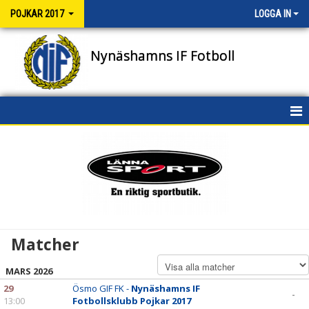
POJKAR 2017
LOGGA IN
Nynäshamns IF Fotboll
HEM
NYHETER
KALENDER
MATCHER
Matcher
TRUPPEN
MARS 2026
BILDGALLERI
29
Ösmo GIF FK -
Nynäshamns IF
-
13:00
Fotbollsklubb Pojkar 2017