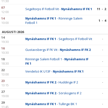
11:30
07
Segeltorps IF Fotboll Vit -
Nynäshamns IF FK 1
11 - 2
12:00
14
Nynäshamns IF FK 1
- Rönninge Salem
1 - 4
10:00
Fotboll 1
AUGUSTI 2026
14
Nynäshamns IF FK 1
- Segeltorps IF Fotboll Vit
-
19:30
16
Gustavsbergs IF FK Vit -
Nynäshamns IF FK 2
-
10:30
18
Rönninge Salem Fotboll 1 -
Nynäshamns IF
-
18:30
FK 1
22
Vendelsö IK U13F -
Nynäshamns IF FK 1
-
13:00
23
Nynäshamns IF FK 2
- Huddinge IF 2
-
13:15
27
Nynäshamns IF FK 2
- Sörskogens IF 2
-
19:00
29
Nynäshamns IF FK 1
- Tullinge BK 1
-
11:45