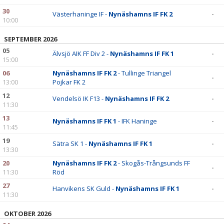
30
Västerhaninge IF -
Nynäshamns IF FK 2
-
10:00
SEPTEMBER 2026
05
Älvsjö AIK FF Div 2 -
Nynäshamns IF FK 1
-
15:00
06
Nynäshamns IF FK 2
- Tullinge Triangel
-
13:00
Pojkar FK 2
12
Vendelsö IK F13 -
Nynäshamns IF FK 2
-
11:30
13
Nynäshamns IF FK 1
- IFK Haninge
-
11:45
19
Sätra SK 1 -
Nynäshamns IF FK 1
-
13:30
20
Nynäshamns IF FK 2
- Skogås-Trångsunds FF
-
11:30
Röd
27
Hanvikens SK Guld -
Nynäshamns IF FK 1
-
11:30
OKTOBER 2026