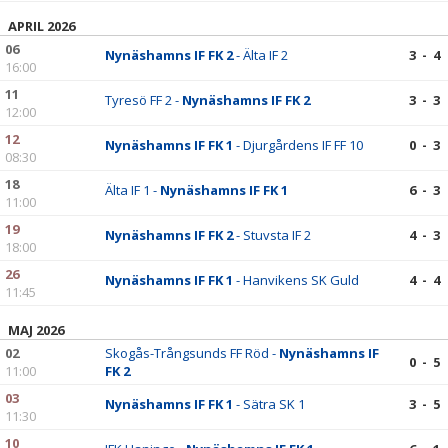
DOKUMENT
APRIL 2026
06
KONTAKT
Nynäshamns IF FK 2
- Älta IF 2
3 - 4
16:00
11
Tyresö FF 2 -
Nynäshamns IF FK 2
3 - 3
12:00
12
Nynäshamns IF FK 1
- Djurgårdens IF FF 10
0 - 3
08:30
18
Älta IF 1 -
Nynäshamns IF FK 1
6 - 3
11:00
19
Nynäshamns IF FK 2
- Stuvsta IF 2
4 - 3
18:00
26
Nynäshamns IF FK 1
- Hanvikens SK Guld
4 - 4
11:45
MAJ 2026
02
Skogås-Trångsunds FF Röd -
Nynäshamns IF
0 - 5
11:00
FK 2
03
Nynäshamns IF FK 1
- Sätra SK 1
3 - 5
11:30
10