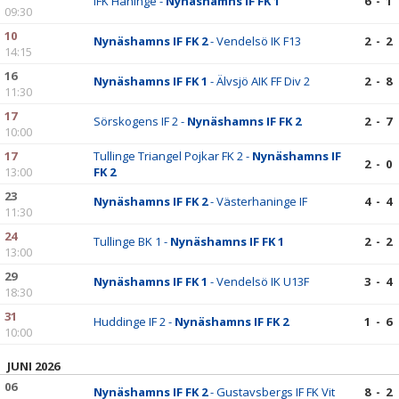
IFK Haninge -
Nynäshamns IF FK 1
6 - 1
09:30
10
Nynäshamns IF FK 2
- Vendelsö IK F13
2 - 2
14:15
16
Nynäshamns IF FK 1
- Älvsjö AIK FF Div 2
2 - 8
11:30
17
Sörskogens IF 2 -
Nynäshamns IF FK 2
2 - 7
10:00
17
Tullinge Triangel Pojkar FK 2 -
Nynäshamns IF
2 - 0
13:00
FK 2
23
Nynäshamns IF FK 2
- Västerhaninge IF
4 - 4
11:30
24
Tullinge BK 1 -
Nynäshamns IF FK 1
2 - 2
13:00
29
Nynäshamns IF FK 1
- Vendelsö IK U13F
3 - 4
18:30
31
Huddinge IF 2 -
Nynäshamns IF FK 2
1 - 6
10:00
JUNI 2026
06
Nynäshamns IF FK 2
- Gustavsbergs IF FK Vit
8 - 2