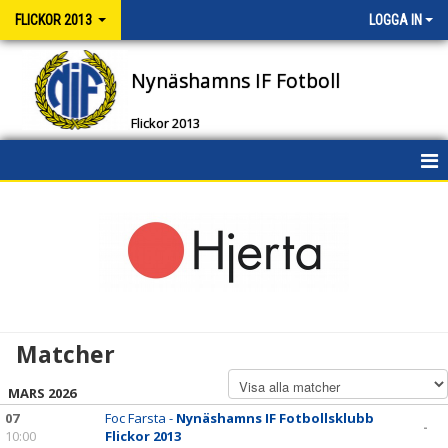
FLICKOR 2013
LOGGA IN
Nynäshamns IF Fotboll
Flickor 2013
HEM
NYHETER
KALENDER
MATCHER
Matcher
TRUPPEN
MARS 2026
BILDGALLERI
07
Foc Farsta -
Nynäshamns IF Fotbollsklubb
-
10:00
Flickor 2013