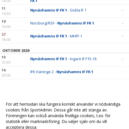
14:00
FK 1
11
Nynäshamns IF FK 1
- Sickla IF 1
-
19:30
19
Norsborg/RSF -
Nynäshamns IF FK 1
-
16:00
27
Nynäshamns IF FK 1
- MHFF 1
-
18:00
OKTOBER 2026
10
Nynäshamns IF FK 1
- Ingarö IF F15-16
-
13:30
16
IFK Haninge 2 -
Nynäshamns IF FK 1
-
20:00
För att hemsidan ska fungera korrekt använder vi nödvändiga
cookies från SportAdmin. Dessa går inte att stänga av.
Föreningen kan också använda frivilliga cookies, t.ex. för
statistik eller marknadsföring. Du väljer själv om du vill
acceptera dessa.