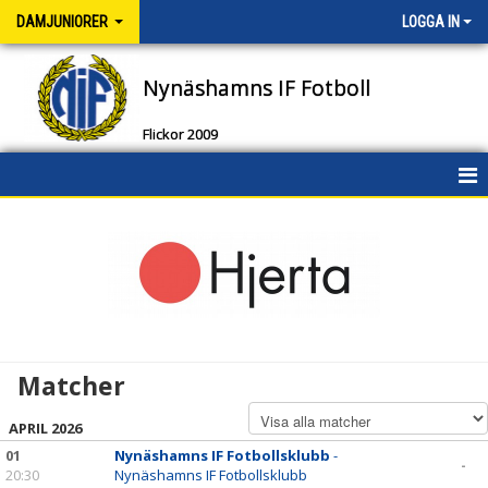
DAMJUNIORER
LOGGA IN
Nynäshamns IF Fotboll
Flickor 2009
HEM
NYHETER
KALENDER
MATCHER
Matcher
TRUPPEN
APRIL 2026
DOKUMENT
01
Nynäshamns IF Fotbollsklubb
-
-
20:30
Nynäshamns IF Fotbollsklubb