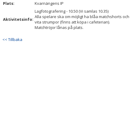
Plats:
DOKUMENT
Kvarnängens IP
Lagfotografering - 10.50 (Vi samlas 10.35)
KONTAKT
Alla spelare ska om möjligt ha blåa matchshorts och
Aktivitetsinfo:
vita strumpor (finns att köpa i cafeterian).
Matchtröjor lånas på plats.
<< Tillbaka