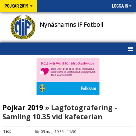
POJKAR 2019
LOGGA IN
Nynäshamns IF Fotboll
HEM
NYHETER
KALENDER
MATCHER
Pojkar 2019
» Lagfotografering -
TRUPPEN
Samling 10.35 vid kafeterian
BILDGALLERI
Tid:
lör 09 maj, 10:35 - 11:30