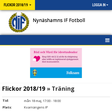
FLICKOR 2018/19
LOGGA IN
Nynäshamns IF Fotboll
HEM
NYHETER
KALENDER
MATCHER
Flickor 2018/19
» Träning
TRUPPEN
Tid:
mån 18 maj, 17:00 - 18:00
BILDGALLERI
Plats:
Kvarnängens IP