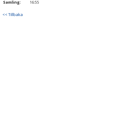
Samling:
16:55
DOKUMENT
<< Tillbaka
KONTAKT