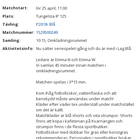
DOKUMENT
Matchstart:
lör 25 april, 11:00
Plats:
Tungelsta IP 125
KONTAKT
Tävling:
P2018- Blå
Matchnummer:
1529500249
Samling:
10:15, Omklädningsrummet
Aktivitetsinfo:
Nu sätter seriespelet igång och du är med i Lag Blå.
Ledare är Emma N och Emma W.
Vi samlas 45 minuter innan matchen i
omklädningsrummet.
Matchen spelas i 3*15 min.
Kom ihåg fotbollsskor, vattenflaska och att
benskydd måste användas under match!
Kläder efter väder tex underställ under matchstället
om det är kallt.
Matchkläder är blå shorts och vita strumpor. Shorts
finns att köpa i kafeterian på Kvarnängen och
strumpor finns i de flesta sportbutiker.
Fotbollsskor med dobbar för gräs eller konstgräs
rekommenderas. Personalen i sportbutiker brukar