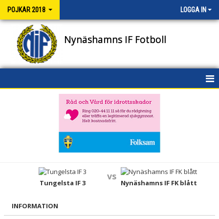
POJKAR 2018
LOGGA IN
Nynäshamns IF Fotboll
HEM
NYHETER
KALENDER
MATCHER
vs
TRUPPEN
Tungelsta IF 3
Nynäshamns IF FK blått
BILDGALLERI
INFORMATION