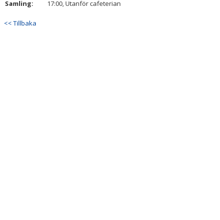
Samling:
17:00, Utanför cafeterian
DOKUMENT
<< Tillbaka
KONTAKT