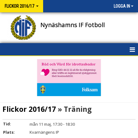
FLICKOR 2016/17
LOGGA IN
Nynäshamns IF Fotboll
HEM
NYHETER
KALENDER
MATCHER
Flickor 2016/17
» Träning
TRUPPEN
Tid:
mån 11 maj, 17:30 - 18:30
BILDGALLERI
Plats:
Kvarnängens IP