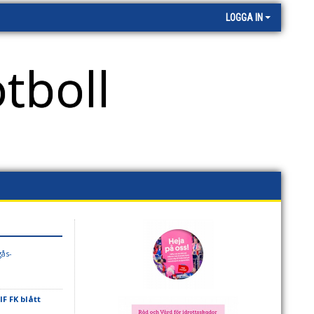
LOGGA IN
tboll
gås-
F FK blått