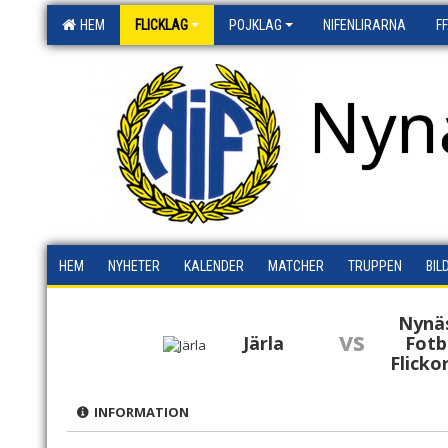
HEM
FLICKLAG
POJKLAG
NIFENLIRARNA
F
Nyn
HEM
NYHETER
KALENDER
MATCHER
TRUPPEN
BIL
Nynä
vs
Järla
Fotb
Flicko
INFORMATION