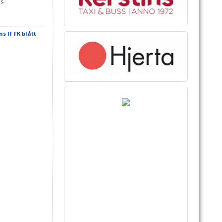
s-
 IF FK blått