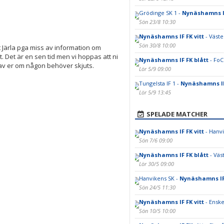
Grödinge SK 1 -
Nynäshamns IF
Sön 23/8 10:30
Nynäshamns IF FK vitt
- Väste
Sön 30/8 10:00
Järla pga miss av information om
t. Det är en sen tid men vi hoppas att ni
Nynäshamns IF FK blått
- FoC
av er om någon behöver skjuts.
Lör 5/9 09:00
Tungelsta IF 1 -
Nynäshamns IF
Lör 5/9 13:45
SPELADE MATCHER
Nynäshamns IF FK vitt
- Hanv
Sön 7/6 09:00
Nynäshamns IF FK blått
- Väs
Lör 30/5 09:00
Hanvikens SK -
Nynäshamns IF
Sön 24/5 11:30
Nynäshamns IF FK vitt
- Enske
Sön 10/5 10:00