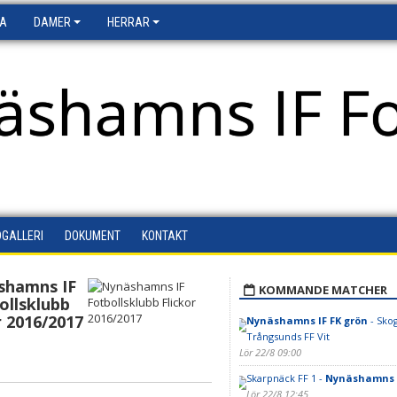
FA
DAMER
HERRAR
äshamns IF Fo
DGALLERI
DOKUMENT
KONTAKT
shamns IF
KOMMANDE MATCHER
ollsklubb
r 2016/2017
Nynäshamns IF FK grön
- Sko
Trångsunds FF Vit
Lör 22/8 09:00
Skarpnäck FF 1 -
Nynäshamns I
Lör 22/8 12:45