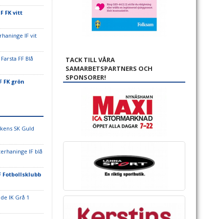
 FK vitt
rhaninge IF vit
 Farsta FF Blå
TACK TILL VÅRA
SAMARBETSPARTNERS OCH
SPONSORER!
 FK grön
ikens SK Guld
terhaninge IF blå
 Fotbollsklubb
de IK Grå 1