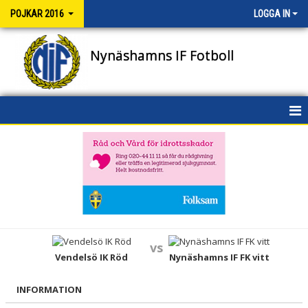
POJKAR 2016
LOGGA IN
Nynäshamns IF Fotboll
HEM
NYHETER
KALENDER
MATCHER
vs
TRUPPEN
Vendelsö IK Röd
Nynäshamns IF FK vitt
BILDGALLERI
INFORMATION