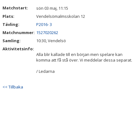
DOKUMENT
Matchstart:
sön 03 maj, 11:15
Plats:
Vendelsömalmsskolan 12
KONTAKT
Tävling:
P2016- 3
Matchnummer:
1527020262
Samling:
10:30, Vendelsö
Aktivitetsinfo:
Alla blir kallade till en början men spelare kan
komma att få stå över. Vi meddelar dessa separat.
/ Ledarna
<< Tillbaka