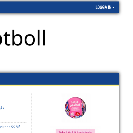
LOGGA IN
tboll
gås-
vikens SK Blå