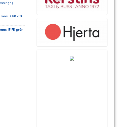
Haninge J
ns IF FK vitt
ns IF FK grön