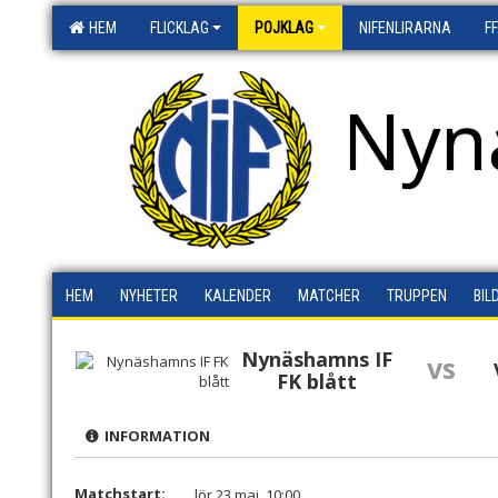
HEM
FLICKLAG
POJKLAG
NIFENLIRARNA
F
Nyn
HEM
NYHETER
KALENDER
MATCHER
TRUPPEN
BIL
Nynäshamns IF
vs
FK blått
INFORMATION
Matchstart:
lör 23 maj, 10:00