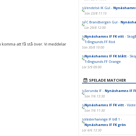
Vendelsö IK Gul -
Nynäshamns I
Sön 23/8 11:15
FC Brandbergen Gul -
Nynäsham
Lör 29/8 12:00
Nynäshamns IF FK vitt
- Skogå
Trångsunds FF Röd
an komma att få stå över. Vi meddelar
Sön 30/8 10:00
Nynäshamns IF FK blått
- Sko
Trångsunds FF Orange
Lör 5/9 09:00
SPELADE MATCHER
Sorunda IF -
Nynäshamns IF FK
Sön 7/6 13:30
Nynäshamns IF FK vitt
- Väste
Sön 7/6 11:30
Västerhaninge IF blå 1 -
Nynäshamns IF FK grön
Lör 6/6 13:30