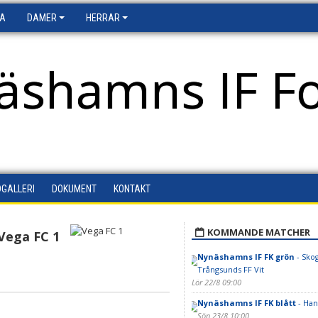
FA
DAMER
HERRAR
äshamns IF Fo
DGALLERI
DOKUMENT
KONTAKT
KOMMANDE MATCHER
Vega FC 1
Nynäshamns IF FK grön
- Sko
Trångsunds FF Vit
Lör 22/8 09:00
Nynäshamns IF FK blått
- Han
Sön 23/8 10:00