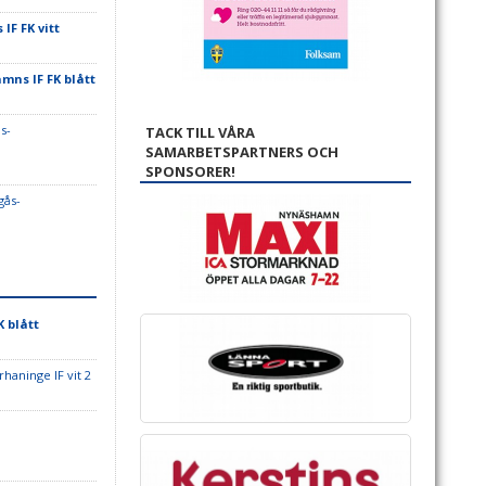
F FK vitt
ns IF FK blått
s-
TACK TILL VÅRA
SAMARBETSPARTNERS OCH
SPONSORER!
gås-
 blått
rhaninge IF vit 2