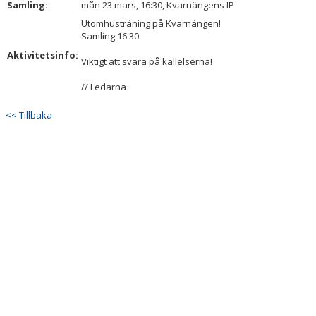
Samling:
mån 23 mars, 16:30, Kvarnängens IP
DOKUMENT
Utomhusträning på Kvarnängen!
Samling 16.30
KONTAKT
Aktivitetsinfo:
Viktigt att svara på kallelserna!
// Ledarna
<< Tillbaka