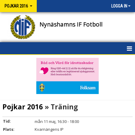
POJKAR 2016
LOGGA IN
Nynäshamns IF Fotboll
HEM
NYHETER
KALENDER
MATCHER
Pojkar 2016
» Träning
TRUPPEN
Tid:
mån 11 maj, 16:30 - 18:00
BILDGALLERI
Plats:
Kvarnängens IP