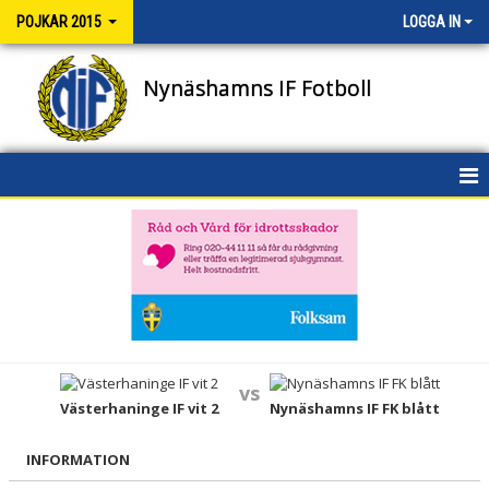
POJKAR 2015
LOGGA IN
Nynäshamns IF Fotboll
HEM
NYHETER
KALENDER
MATCHER
vs
TRUPPEN
Västerhaninge IF vit 2
Nynäshamns IF FK blått
BILDGALLERI
INFORMATION