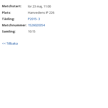
DOKUMENT
Matchstart:
lör 23 maj, 11:00
Plats:
Hanvedens IP 226
KONTAKT
Tävling:
P2015- 3
Matchnummer:
1526020354
Samling:
10:15
<< Tillbaka