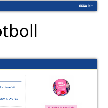
LOGGA IN
tboll
 Haninge Vit
elsö IK Orange