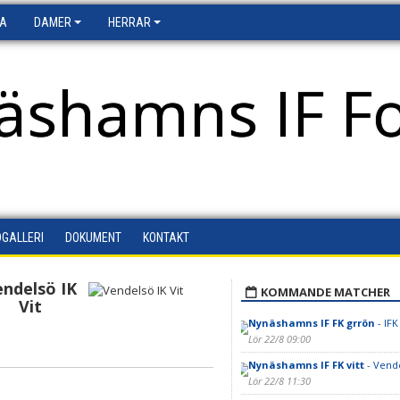
FA
DAMER
HERRAR
äshamns IF Fo
DGALLERI
DOKUMENT
KONTAKT
endelsö IK
KOMMANDE MATCHER
Vit
Nynäshamns IF FK grrön
- IFK
Lör 22/8 09:00
Nynäshamns IF FK vitt
- Vend
Lör 22/8 11:30