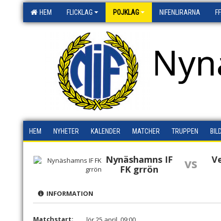
HEM
FLICKLAG
POJKLAG
NIFENLIRARNA
F
Nyn
HEM
NYHETER
KALENDER
MATCHER
TRUPPEN
BIL
Nynäshamns IF
V
vs
FK grrön
INFORMATION
Matchstart:
lör 25 april, 09:00