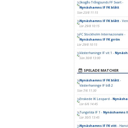
Skogås-Trångsunds FF Svart -
Nynäshamns IF FK blått
Sön 23/8 11:15
Nynäshamns IF FK blått
- Ven
Lör 29/8 10:15
FC Stockholm Internazionale -
Nynäshamns IF FK grrön
Lör 29/8 10:15
Västerhaninge IF vit 1 -
Nynäsha
Sön 30/8 13:00
SPELADE MATCHER
Nynäshamns IF FK blått
-
Västerhaninge IF blå 2
Sön 7/6 11:30
Enskede IK Leopard -
Nynäsham
Lör 6/6 14:45
Tungelsta IF 1 -
Nynäshamns IF
Lör 30/5 13:45
Nynäshamns IF FK vitt
- Hanv