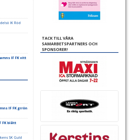
delsö IK Röd
TACK TILL VÅRA
SAMARBETSPARTNERS OCH
SPONSORER!
mns IF FK vitt
ns IF FK grrön
 FK blått
ikens SK Guld