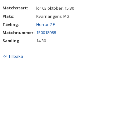
KALENDER
Matchstart:
lör 03 oktober, 15:30
Plats:
Kvarnängens IP 2
Tävling:
Herrar 7 F
Matchnummer:
150018088
Samling:
14:30
<< Tillbaka