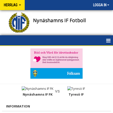
HERRLAG
LOGGA IN
Nynäshamns IF Fotboll
HEM
NYHETER
DOKUMENT
BILDGALLERI
vs
KONTAKT
Nynäshamns IF FK
Tyresö IF
TRUPPEN
INFORMATION