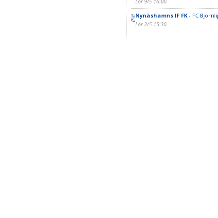
Lör 9/5 16:00
Nynäshamns IF FK
- FC Björnl
Lör 2/5 15:30