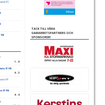
rand FC
K
K
TACK TILL VÅRA
SAMARBETSPARTNERS OCH
 FK
SPONSORER!
F
1 - 0
ns IF FK
4 - 3
hovs FF
 IF FK
4 - 4
s