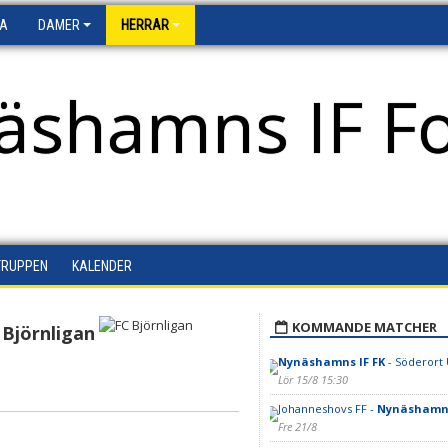
FA
DAMER
HERRAR
äshamns IF Fo
TRUPPEN
KALENDER
KOMMANDE MATCHER
 Björnligan
Nynäshamns IF FK
- Söderort 
Lör 15/8 15:30
Johanneshovs FF -
Nynäshamns
Fre 21/8