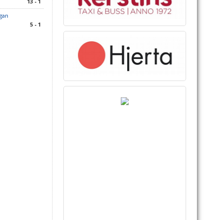
13 - 1
igan
5 - 1