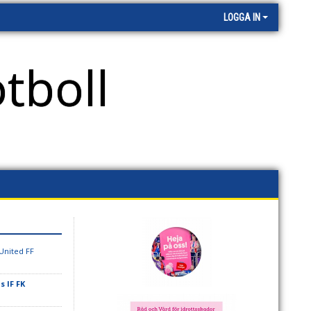
LOGGA IN
tboll
United FF
 IF FK