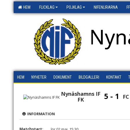
HEM
FLICKLAG
POJKLAG
NIFENLIRARNA
F
Nyn
HEM
NYHETER
DOKUMENT
BILDGALLERI
KONTAKT
Nynäshamns IF
5 - 1
FC
FK
INFORMATION
Matchstart:
lör 02 maj, 15:30