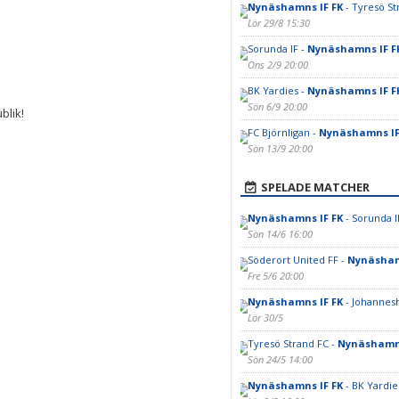
Nynäshamns IF FK
- Tyresö St
Lör 29/8 15:30
Sorunda IF -
Nynäshamns IF F
Ons 2/9 20:00
BK Yardies -
Nynäshamns IF F
Sön 6/9 20:00
blik!
FC Björnligan -
Nynäshamns IF
Sön 13/9 20:00
SPELADE MATCHER
Nynäshamns IF FK
- Sorunda I
Sön 14/6 16:00
Söderort United FF -
Nynäsham
Fre 5/6 20:00
Nynäshamns IF FK
- Johannes
Lör 30/5
Tyresö Strand FC -
Nynäshamns
Sön 24/5 14:00
Nynäshamns IF FK
- BK Yardie