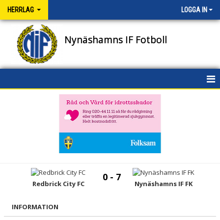
HERRLAG
LOGGA IN
Nynäshamns IF Fotboll
HEM
NYHETER
DOKUMENT
BILDGALLERI
0 - 7
KONTAKT
Redbrick City FC
Nynäshamns IF FK
TRUPPEN
INFORMATION