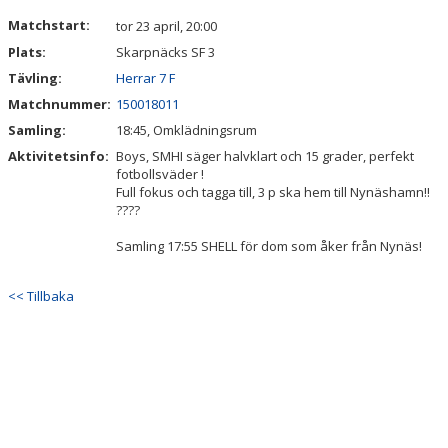
KALENDER
Matchstart:
tor 23 april, 20:00
Plats:
Skarpnäcks SF 3
Tävling:
Herrar 7 F
Matchnummer:
150018011
Samling:
18:45, Omklädningsrum
Aktivitetsinfo:
Boys, SMHI säger halvklart och 15 grader, perfekt
fotbollsväder !
Full fokus och tagga till, 3 p ska hem till Nynäshamn!!
????
Samling 17:55 SHELL för dom som åker från Nynäs!
<< Tillbaka