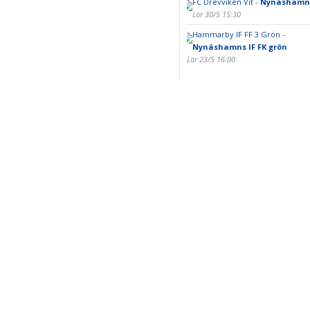
FC Drevviken Vit -
Nynäshamns 
Lör 30/5 15:30
Hammarby IF FF 3 Grön -
Nynäshamns IF FK grön
Lör 23/5 16:00