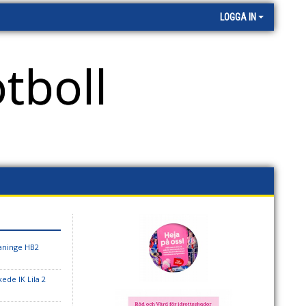
LOGGA IN
tboll
aninge HB2
ede IK Lila 2