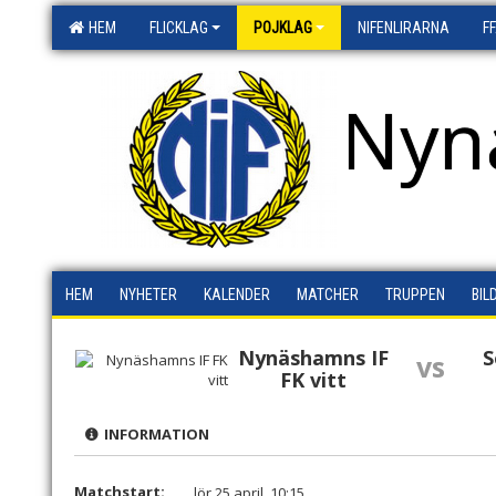
HEM
FLICKLAG
POJKLAG
NIFENLIRARNA
F
Nyn
HEM
NYHETER
KALENDER
MATCHER
TRUPPEN
BIL
Nynäshamns IF
S
vs
FK vitt
INFORMATION
Matchstart:
lör 25 april, 10:15