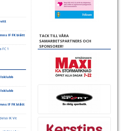
vitt
ns IF FK blått
TACK TILL VÅRA
SAMARBETSPARTNERS OCH
SPONSORER!
a FC 1
lsklubb
lsklubb
ns IF FK blått
elsö IK Vit