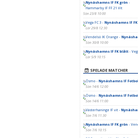
Nynäshamns IF FK grön
-
Hammarby IF FF 21 Vit
Sön 23/8 10:00
Vega FC 3 -
Nynäshamns IF FK 
Lör 29/8 12:30
Vendelsö IK Orange -
Nynäsham
Sön 30/8 10:00
Nynäshamns IF FK blått
- Veg
Lör 5/9 10:15
SPELADE MATCHER
Ösmo -
Nynäshamns IF Fotbol
Sön 14/6 12:00
Ösmo -
Nynäshamns IF Fotbol
Sön 14/6 11:00
Västerhaninge IF vit -
Nynäsham
Sön 7/6 11:30
Nynäshamns IF FK grön
- Vend
Sön 7/6 10:15