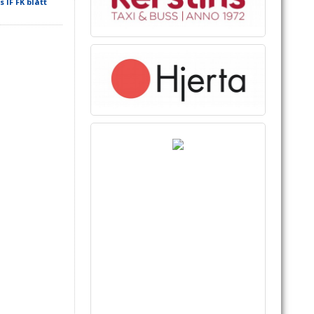
IF FK blått