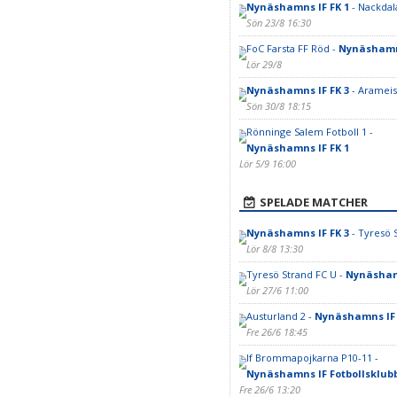
Nynäshamns IF FK 1
- Nackdal
Sön 23/8 16:30
FoC Farsta FF Röd -
Nynäshamns
Lör 29/8
Nynäshamns IF FK 3
- Arameisk
Sön 30/8 18:15
Rönninge Salem Fotboll 1 -
Nynäshamns IF FK 1
Lör 5/9 16:00
SPELADE MATCHER
Nynäshamns IF FK 3
- Tyresö 
Lör 8/8 13:30
Tyresö Strand FC U -
Nynäshamn
Lör 27/6 11:00
Austurland 2 -
Nynäshamns IF 
Fre 26/6 18:45
If Brommapojkarna P10-11 -
Nynäshamns IF Fotbollsklub
Fre 26/6 13:20