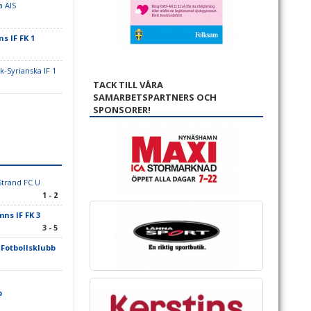
a AIS
 IF FK 1
-Syrianska IF 1
TACK TILL VÅRA
SAMARBETSPARTNERS OCH
SPONSORER!
Strand FC U
1 - 2
s IF FK 3
3 - 5
Fotbollsklubb
b