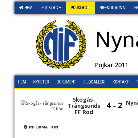
HEM
FLICKLAG
POJKLAG
NIFENLIRARNA
F
Nyn
Pojkar 2011
HEM
NYHETER
DOKUMENT
BILDGALLERI
KONTAKT
Skogås-
Nyn
4 - 2
Trångsunds
FF Röd
INFORMATION