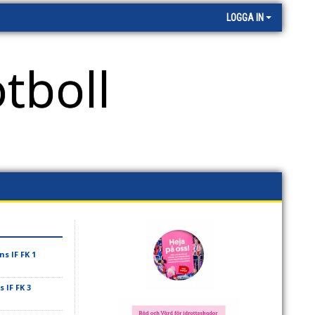
LOGGA IN
tboll
 IF FK 1
IF FK 3