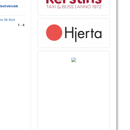
bollsklubb
ns SK Röd
1 - 4