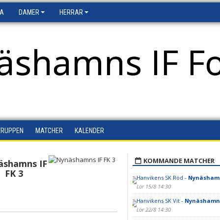
FA
DAMER
HERRAR
äshamns IF Fo
TRUPPEN
MATCHER
KALENDER
KOMMANDE MATCHER
äshamns IF
FK 3
Hanvikens SK Röd -
Nynäshamns
Lör 15/8 14:30
Hanvikens SK Vit -
Nynäshamns 
Lör 22/8 14:30