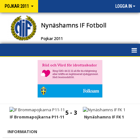
POJKAR 2011
LOGGA IN
Nynäshamns IF Fotboll
Pojkar 2011
HEM
NYHETER
DOKUMENT
BILDGALLERI
5 - 3
KONTAKT
IF Brommapojkarna P11-11
Nynäshamns IF FK 1
TRUPPEN
INFORMATION