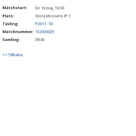
MATCHER
Matchstart:
lör 16 maj, 10:30
Plats:
Stora Mossens IP 1
KALENDER
Tävling:
P2011- 1D
Matchnummer:
152003025
Samling:
09:45
<< Tillbaka