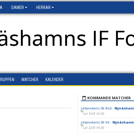
FA
DAMER
HERRAR
äshamns IF Fo
TRUPPEN
MATCHER
KALENDER
KOMMANDE MATCHER
Hanvikens SK Röd -
Nynäshamns
Lör 15/8 14:30
Hanvikens SK Vit -
Nynäshamns 
Lör 22/8 14:30