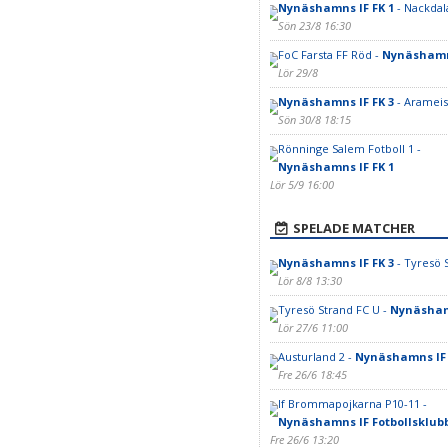
Nynäshamns IF FK 1
- Nackdal
Sön 23/8 16:30
FoC Farsta FF Röd -
Nynäshamns
Lör 29/8
Nynäshamns IF FK 3
- Arameisk
Sön 30/8 18:15
Rönninge Salem Fotboll 1 -
Nynäshamns IF FK 1
Lör 5/9 16:00
SPELADE MATCHER
Nynäshamns IF FK 3
- Tyresö 
Lör 8/8 13:30
Tyresö Strand FC U -
Nynäshamn
Lör 27/6 11:00
Austurland 2 -
Nynäshamns IF 
Fre 26/6 18:45
If Brommapojkarna P10-11 -
Nynäshamns IF Fotbollsklub
Fre 26/6 13:20