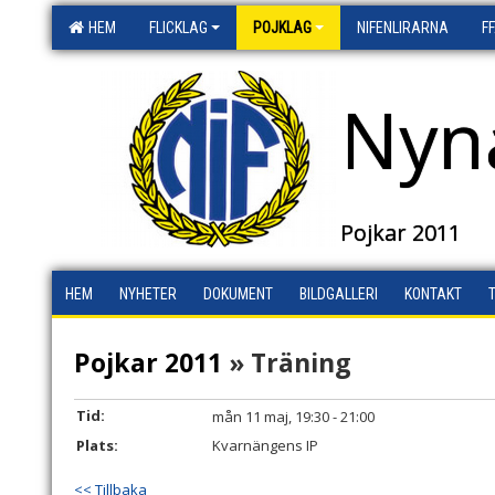
HEM
FLICKLAG
POJKLAG
NIFENLIRARNA
F
Nyn
Pojkar 2011
HEM
NYHETER
DOKUMENT
BILDGALLERI
KONTAKT
Pojkar 2011
» Träning
Tid:
mån 11 maj, 19:30 - 21:00
Plats:
Kvarnängens IP
<< Tillbaka