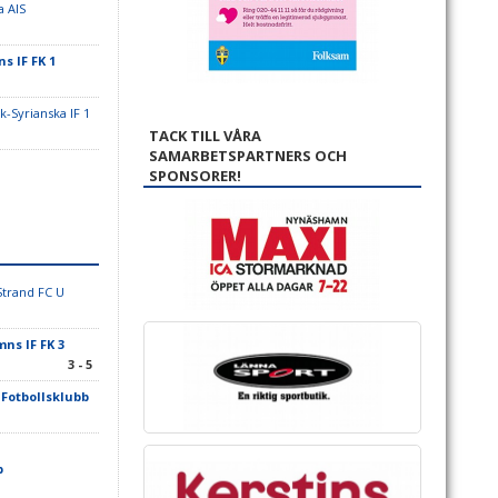
a AIS
 IF FK 1
-Syrianska IF 1
TACK TILL VÅRA
SAMARBETSPARTNERS OCH
SPONSORER!
Strand FC U
s IF FK 3
3 - 5
Fotbollsklubb
b