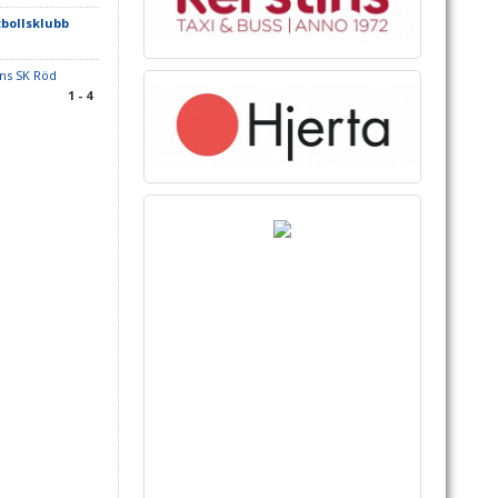
bollsklubb
ns SK Röd
1 - 4