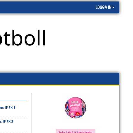
LOGGA IN
tboll
 IF FK 1
IF FK 3