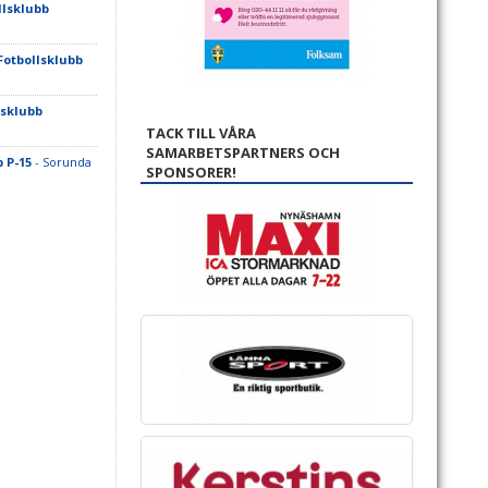
lsklubb
otbollsklubb
lsklubb
TACK TILL VÅRA
SAMARBETSPARTNERS OCH
 P-15
- Sorunda
SPONSORER!