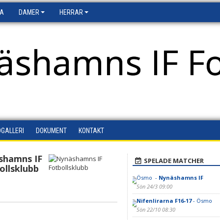
FA
DAMER
HERRAR
äshamns IF Fo
DGALLERI
DOKUMENT
KONTAKT
shamns IF
SPELADE MATCHER
ollsklubb
Ösmo -
Nynäshamns IF
Sön 24/3 09:00
Nifenlirarna F16-17
- Ösmo
Sön 22/10 08:30