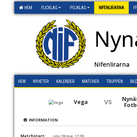
HEM
FLICKLAG
POJKLAG
NIFENLIRARNA
F
Nyn
Nifenlirarna
HEM
NYHETER
KALENDER
MATCHER
TRUPPEN
BIL
Nynä
vs
Vega
Fotb
INFORMATION
Matchstart:
sön 28 maj, 12:00