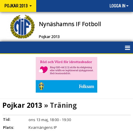
POJKAR 2013
LOGGA IN
Nynäshamns IF Fotboll
Pojkar 2013
HEM
NYHETER
KALENDER
MATCHER
Pojkar 2013
» Träning
TRUPPEN
Tid:
ons 13 maj, 18:00 - 19:30
BILDGALLERI
Plats:
Kvarnängens IP