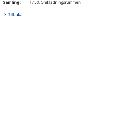
Samling:
17:50, Omklädningsrummen
DOKUMENT
<< Tillbaka
KONTAKT