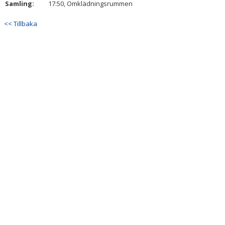
Samling:
17:50, Omklädningsrummen
DOKUMENT
<< Tillbaka
KONTAKT