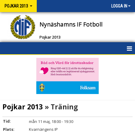
POJKAR 2013
LOGGA IN
Nynäshamns IF Fotboll
Pojkar 2013
HEM
NYHETER
KALENDER
MATCHER
Pojkar 2013
» Träning
TRUPPEN
Tid:
mån 11 maj, 18:00 - 19:30
BILDGALLERI
Plats:
Kvarnängens IP