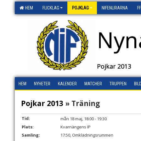
HEM
FLICKLAG
POJKLAG
NIFENLIRARNA
F
Nyn
Pojkar 2013
HEM
NYHETER
KALENDER
MATCHER
TRUPPEN
BIL
Pojkar 2013
» Träning
Tid:
mån 18 maj, 18:00 - 19:30
Plats:
Kvarnängens IP
Samling:
17:50, Omklädningsrummen