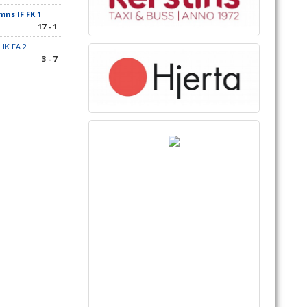
ns IF FK 1
17 - 1
 IK FA 2
3 - 7