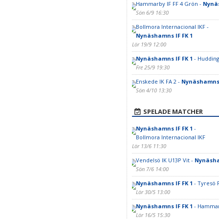
Hammarby IF FF 4 Grön -
Nynäs
Sön 6/9 16:30
Bollmora Internacional IKF -
Nynäshamns IF FK 1
Lör 19/9 12:00
Nynäshamns IF FK 1
- Hudding
Fre 25/9 19:30
Enskede IK FA 2 -
Nynäshamns 
Sön 4/10 13:30
SPELADE MATCHER
Nynäshamns IF FK 1
-
Bollmora Internacional IKF
Lör 13/6 11:30
Vendelsö IK U13P Vit -
Nynäsha
Sön 7/6 14:00
Nynäshamns IF FK 1
- Tyresö 
Lör 30/5 13:00
Nynäshamns IF FK 1
- Hammarb
Lör 16/5 15:30