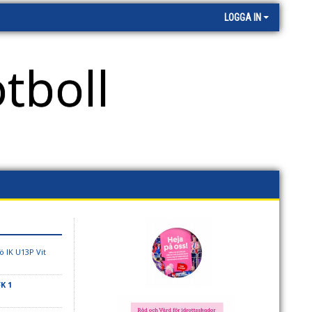
LOGGA IN
tboll
ö IK U13P Vit
K 1