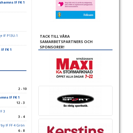
hamns IF FK 1
e IF P13U-1
TACK TILL VÅRA
SAMARBETSPARTNERS OCH
SPONSORER!
IF FK 1
2 - 10
mns IF FK 1
12 - 3
FF 3
3 - 4
y IF FF 4 Grön
6 - 8