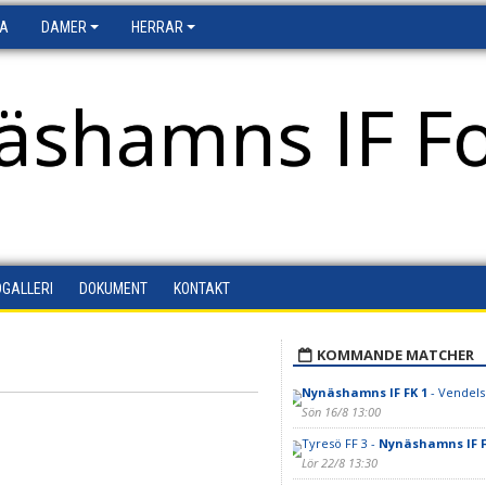
FA
DAMER
HERRAR
äshamns IF Fo
DGALLERI
DOKUMENT
KONTAKT
KOMMANDE MATCHER
Nynäshamns IF FK 1
- Vendels
Sön 16/8 13:00
Tyresö FF 3 -
Nynäshamns IF F
Lör 22/8 13:30