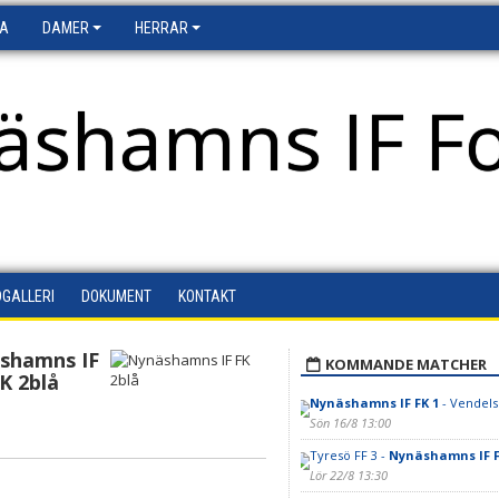
FA
DAMER
HERRAR
äshamns IF Fo
DGALLERI
DOKUMENT
KONTAKT
shamns IF
KOMMANDE MATCHER
K 2blå
Nynäshamns IF FK 1
- Vendels
Sön 16/8 13:00
Tyresö FF 3 -
Nynäshamns IF F
Lör 22/8 13:30