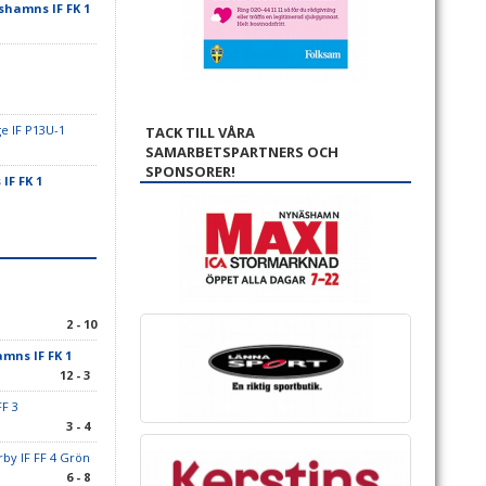
hamns IF FK 1
e IF P13U-1
TACK TILL VÅRA
SAMARBETSPARTNERS OCH
SPONSORER!
IF FK 1
2 - 10
mns IF FK 1
12 - 3
FF 3
3 - 4
y IF FF 4 Grön
6 - 8