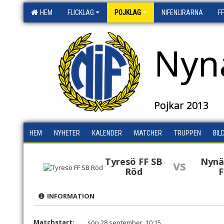
HEM
FLICKLAG
POJKLAG
NIFENLIRARNA
F
Nyn
Pojkar 2013
HEM
NYHETER
KALENDER
MATCHER
TRUPPEN
BIL
Tyresö FF SB
Nynä
vs
Röd
F
INFORMATION
Matchstart:
sön 28 september, 10:15