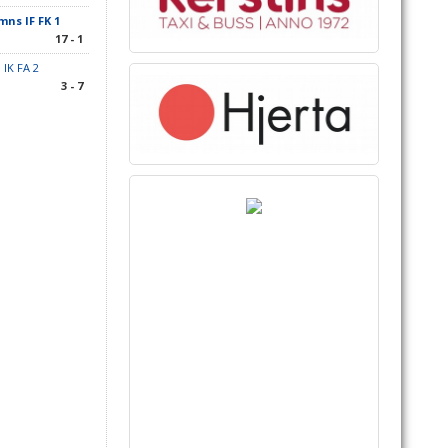
ns IF FK 1
17 - 1
 IK FA 2
3 - 7