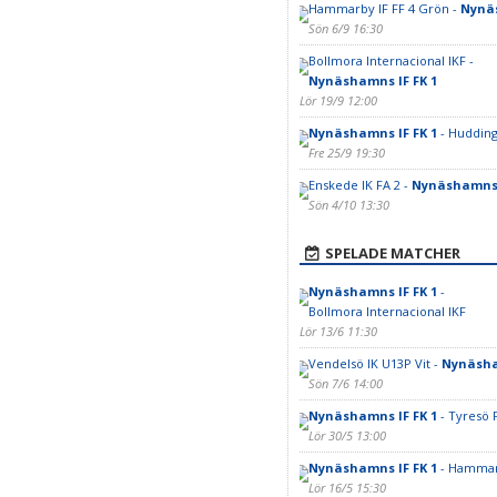
Hammarby IF FF 4 Grön -
Nynäs
Sön 6/9 16:30
Bollmora Internacional IKF -
Nynäshamns IF FK 1
Lör 19/9 12:00
Nynäshamns IF FK 1
- Hudding
Fre 25/9 19:30
Enskede IK FA 2 -
Nynäshamns 
Sön 4/10 13:30
SPELADE MATCHER
Nynäshamns IF FK 1
-
Bollmora Internacional IKF
Lör 13/6 11:30
Vendelsö IK U13P Vit -
Nynäsha
Sön 7/6 14:00
Nynäshamns IF FK 1
- Tyresö 
Lör 30/5 13:00
Nynäshamns IF FK 1
- Hammarb
Lör 16/5 15:30