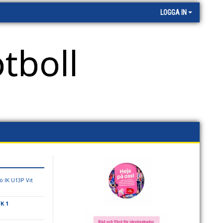
LOGGA IN
tboll
ö IK U13P Vit
K 1