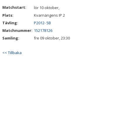
DOKUMENT
Matchstart:
lör 10 oktober,
Plats:
Kvarnängens IP 2
KONTAKT
Tävling:
P2012- 5B
Matchnummer:
152178126
Samling:
fre 09 oktober, 23:30
<< Tillbaka