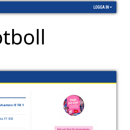
LOGGA IN
tboll
hamns IF FK 1
ta FF Blå