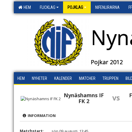
HEM
FLICKLAG
POJKLAG
NIFENLIRARNA
F
Nyn
Pojkar 2012
HEM
NYHETER
KALENDER
MATCHER
TRUPPEN
BIL
Nynäshamns IF
F
vs
FK 2
INFORMATION
Matchstart:
sön 09 augusti, 13:45