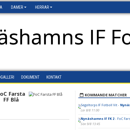
FA
DAMER
HERRAR
äshamns IF Fo
DGALLERI
DOKUMENT
KONTAKT
oC Farsta
KOMMANDE MATCHER
FF Blå
Segeltorps IF Fotboll Vit -
Nynäs
Lör 8/8 11:00
Nynäshamns IF FK 2
- FoC Fars
Sön 9/8 13:45