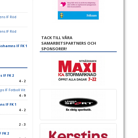
ens IF Röd
ens IF Röd
TACK TILL VÅRA
SAMARBETSPARTNERS OCH
shamns IF FK 1
SPONSORER!
IF FK 2
4 - 2
ps IF Fotboll Vit
4 - 9
s IF FK 1
4 - 2
2 - 3
 FK 2