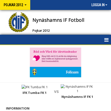
POJKAR 2012
LOGGA IN
Nynäshamns IF Fotboll
Pojkar 2012
HEM
NYHETER
KALENDER
MATCHER
vs
TRUPPEN
IFK Tumba FK 1
Nynäshamns IF FK 1
BILDGALLERI
INFORMATION