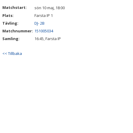
VÅRA LAG/TRÄNARE
Matchstart:
sön 10 maj, 18:00
Plats:
Farsta IP 1
MATCHER
Tävling:
DJ- 2B
CUPER
Matchnummer:
151005034
Samling:
16:45, Farsta IP
WEBBSHOP
<< Tillbaka