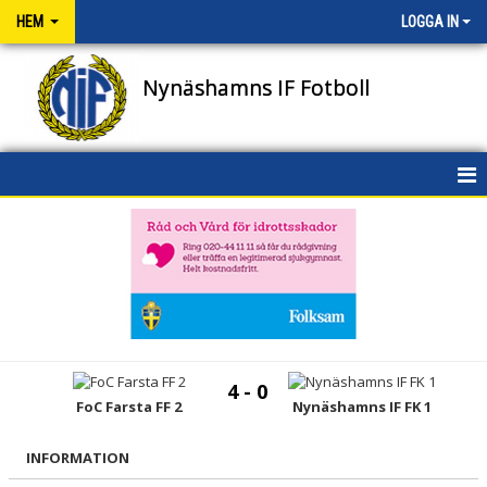
HEM
LOGGA IN
Nynäshamns IF Fotboll
HEM
NYHETER
OM KLUBBEN
KONTAKT
4 - 0
FoC Farsta FF 2
Nynäshamns IF FK 1
NIFENS FOND
KALENDER
INFORMATION