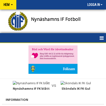
HEM
LOGGA IN
Nynäshamns IF Fotboll
HEM
NYHETER
OM KLUBBEN
KONTAKT
vs
Nynäshamns IF FK blått
Sköndals IK FK Gul
NIFENS FOND
KALENDER
INFORMATION