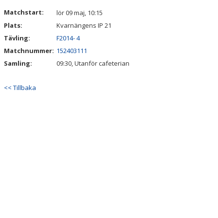
VÅRA LAG/TRÄNARE
Matchstart:
lör 09 maj, 10:15
Plats:
Kvarnängens IP 21
MATCHER
Tävling:
F2014- 4
CUPER
Matchnummer:
152403111
Samling:
09:30, Utanför cafeterian
WEBBSHOP
<< Tillbaka