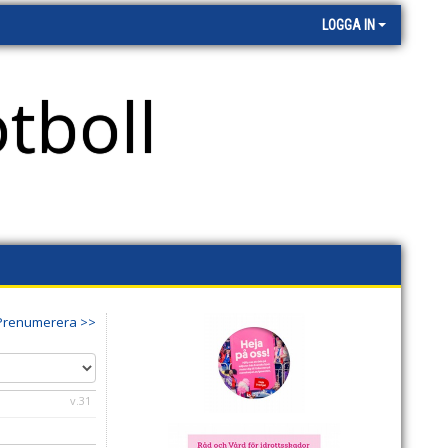
LOGGA IN
tboll
Prenumerera >>
v.31