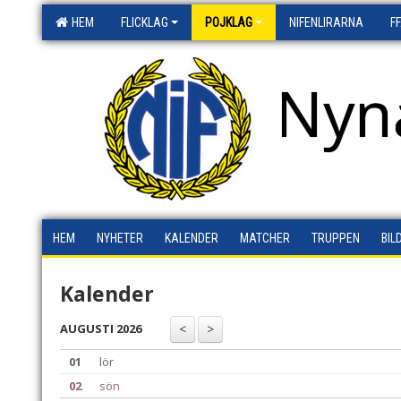
HEM
FLICKLAG
POJKLAG
NIFENLIRARNA
F
Nyn
HEM
NYHETER
KALENDER
MATCHER
TRUPPEN
BIL
Kalender
AUGUSTI 2026
01
lör
02
sön