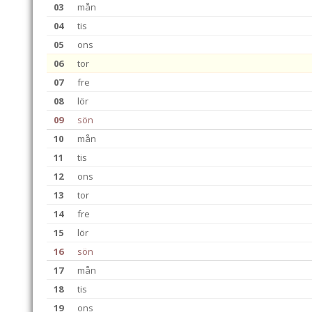
03
mån
04
tis
05
ons
06
tor
07
fre
08
lör
09
sön
10
mån
11
tis
12
ons
13
tor
14
fre
15
lör
16
sön
17
mån
18
tis
19
ons