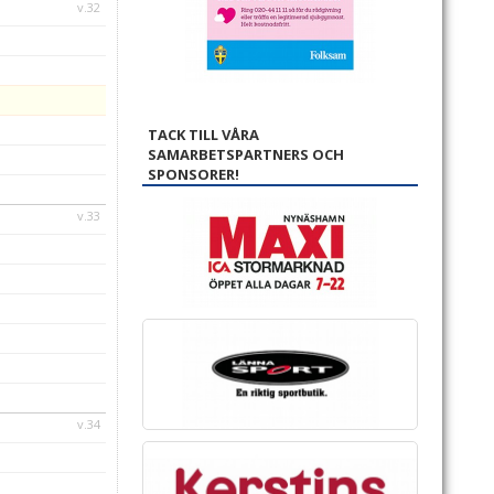
v.32
TACK TILL VÅRA
SAMARBETSPARTNERS OCH
SPONSORER!
v.33
v.34