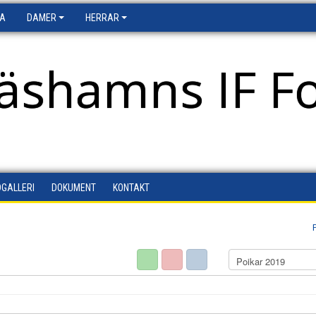
FA
DAMER
HERRAR
äshamns IF Fo
DGALLERI
DOKUMENT
KONTAKT