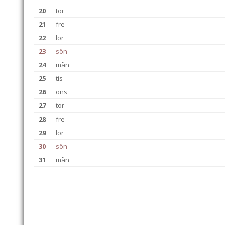
20
tor
21
fre
22
lör
23
sön
24
mån
25
tis
26
ons
27
tor
28
fre
29
lör
30
sön
31
mån