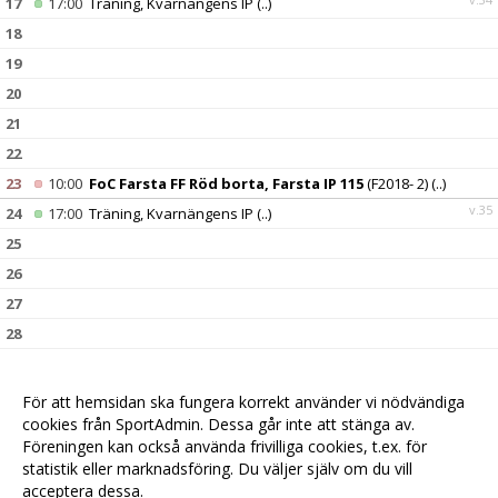
17
17:00
Träning, Kvarnängens IP
(..)
18
19
20
21
22
23
10:00
FoC Farsta FF Röd borta, Farsta IP 115
(F2018- 2)
(..)
v.35
24
17:00
Träning, Kvarnängens IP
(..)
25
26
27
28
29
Tallkrogens IF Röd hemma, Kvarnängens IP 126
(F2018-
11:30
2)
(..)
För att hemsidan ska fungera korrekt använder vi nödvändiga
30
cookies från SportAdmin. Dessa går inte att stänga av.
v.36
31
17:00
Träning, Kvarnängens IP
(..)
Föreningen kan också använda frivilliga cookies, t.ex. för
statistik eller marknadsföring. Du väljer själv om du vill
acceptera dessa.