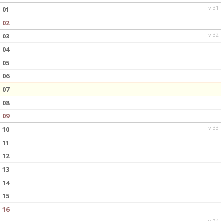
DOKUMENT
v.31
01
02
KONTAKT
v.32
03
04
05
06
07
08
09
v.33
10
11
12
13
14
15
16
v.34