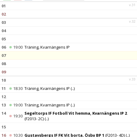
DOKUMENT
v.31
01
02
KONTAKT
v.32
03
04
05
06
19:00
Träning, Kvarnängens IP
07
08
09
v.33
10
11
18:30
Träning, Kvarnängens IP
(..)
12
13
19:00
Träning, Kvarnängens IP
(..)
14
Segeltorps IF Fotboll Vit hemma, Kvarnängens IP 2
19:30
(F2013- 2C)
(..)
15
16
10:30
Gustavsbergs IF FK Vit borta, Ösby BP 1
(F2013- 4D)
(..)