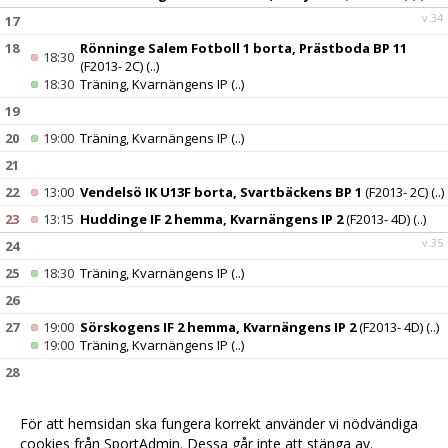
v.34
17
18
Rönninge Salem Fotboll 1 borta, Prästboda BP 11
18:30
(F2013- 2C)
(..)
18:30
Träning, Kvarnängens IP
(..)
19
20
19:00
Träning, Kvarnängens IP
(..)
21
22
13:00
Vendelsö IK U13F borta, Svartbäckens BP 1
(F2013- 2C)
(..)
23
13:15
Huddinge IF 2 hemma, Kvarnängens IP 2
(F2013- 4D)
(..)
v.35
24
25
18:30
Träning, Kvarnängens IP
(..)
26
27
19:00
Sörskogens IF 2 hemma, Kvarnängens IP 2
(F2013- 4D)
(..)
19:00
Träning, Kvarnängens IP
(..)
28
29
11:45
Tullinge BK 1 hemma, Kvarnängens IP 2
(F2013- 2C)
(..)
För att hemsidan ska fungera korrekt använder vi nödvändiga
30
10:00
Västerhaninge IF borta, Hanvedens IP 22
(F2013- 4D)
(..)
cookies från SportAdmin. Dessa går inte att stänga av.